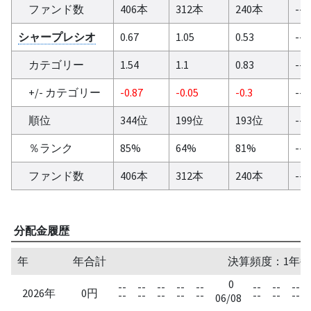
ファンド数
406本
312本
240本
--
シャープレシオ
0.67
1.05
0.53
--
カテゴリー
1.54
1.1
0.83
--
+/- カテゴリー
-0.87
-0.05
-0.3
--
順位
344位
199位
193位
--
％ランク
85%
64%
81%
--
ファンド数
406本
312本
240本
--
分配金履歴
年
年合計
決算頻度：1年毎
0
--
--
--
--
--
--
--
--
2026年
0円
--
--
--
--
--
--
--
--
06/08