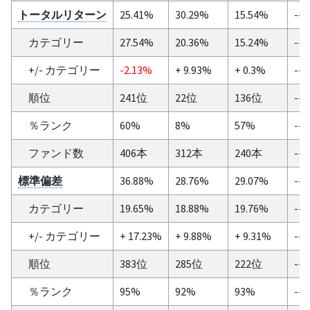
トータルリターン
25.41%
30.29%
15.54%
--
カテゴリー
27.54%
20.36%
15.24%
--
+/- カテゴリー
-2.13%
+ 9.93%
+ 0.3%
--
順位
241位
22位
136位
--
％ランク
60%
8%
57%
--
ファンド数
406本
312本
240本
--
標準偏差
36.88%
28.76%
29.07%
--
カテゴリー
19.65%
18.88%
19.76%
--
+/- カテゴリー
+ 17.23%
+ 9.88%
+ 9.31%
--
順位
383位
285位
222位
--
％ランク
95%
92%
93%
--