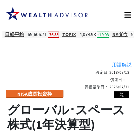
日経平均
65,606.71
TOPIX
4,074.93
NYダウ
54
-76.55
+19.08
用語解説
設定日:
2018/08/13
償還日：
--
評価基準日：
2026/07/31
NISA成長投資枠
グローバル･スペース
株式(1年決算型)