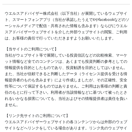
ウエルスアドバイザー株式会社（以下当社）が展開しているウェブサイ
ト、スマートフォンアプリ（当社が承認したうえでXやfacebookなどのソ
ーシャルメディアで配信・共有された情報も含みます）ならびにウエル
スアドバイザーウェブサイトを介した外部ウェブサイトの閲覧、ご利用
は、お客様の責任で行っていただきますようお願いいたします。
【当サイトのご利用について】
当社がウェブサイト等で展開している投資信託などの比較検索、マーケ
ット情報など全てのコンテンツは、あくまでも投資判断の参考としての
情報提供を目的としたものであり、投資勧誘を目的としてはいません。
また、当社が信頼できると判断したデータ（ライセンス提供を受ける情
報提供者のものも含みます）により作成しましたが、その正確性、安全
性等について保証するものではありません。ご利用はお客様の判断と責
任のもとに行って下さい。利用者が当該情報などに基づいて被ったとさ
れるいかなる損害についても、当社およびその情報提供者は責任を負い
ません。
【リンク先サイトのご利用について】
ウエルスアドバイザーウェブサイトの各コンテンツからは外部のウェブ
サイトなどへリンクをしている場合があります。リンク先のウェブサイ