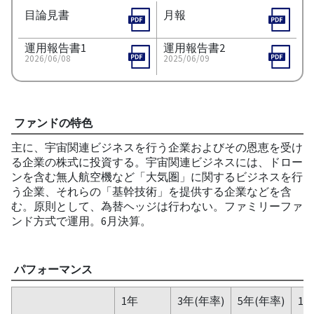
目論見書
月報
運用報告書1
運用報告書2
2026/06/08
2025/06/09
ファンドの特色
主に、宇宙関連ビジネスを行う企業およびその恩恵を受け
る企業の株式に投資する。宇宙関連ビジネスには、ドロー
ンを含む無人航空機など「大気圏」に関するビジネスを行
う企業、それらの「基幹技術」を提供する企業などを含
む。原則として、為替ヘッジは行わない。ファミリーファ
ンド方式で運用。6月決算。
パフォーマンス
1年
3年(年率)
5年(年率)
10