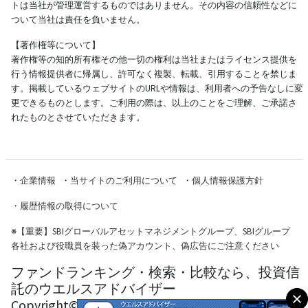
トは当社が管理運営するものではありません。その内容の信頼性などに
ついて当社は責任を負いません。
【著作権等について】
著作権等の知的所有権その他一切の権利は当社またはライセンス提供を
行う情報提供者に帰属し、許可なく複製、転載、引用することを禁じま
す。掲載しているウェブサイトのURLや情報は、利用者への予告なしに変
更できるものとします。ご利用の際は、以上のことをご理解、ご承諾さ
れたものとさせていただきます。
・
企業情報
・
当サイトのご利用について
・
個人情報保護方針
・
履歴情報の取得について
※
【重要】SBIグローバルアセットマネジメントグループ、SBIグループ
各社および役職員を装った偽アカウント、偽広告にご注意ください
ファンドランキング・検索・比較なら、投資信
託のウエルスアドバイザー
Copyright© Wealth Advisor Co., Ltd. All Rights