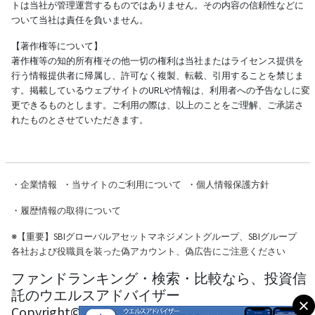
トは当社が管理運営するものではありません。その内容の信頼性などに
ついて当社は責任を負いません。
【著作権等について】
著作権等の知的所有権その他一切の権利は当社またはライセンス提供を
行う情報提供者に帰属し、許可なく複製、転載、引用することを禁じま
す。掲載しているウェブサイトのURLや情報は、利用者への予告なしに変
更できるものとします。ご利用の際は、以上のことをご理解、ご承諾さ
れたものとさせていただきます。
・
企業情報
・
当サイトのご利用について
・
個人情報保護方針
・
履歴情報の取得について
※
【重要】SBIグローバルアセットマネジメントグループ、SBIグループ
各社および役職員を装った偽アカウント、偽広告にご注意ください
ファンドランキング・検索・比較なら、投資信
託のウエルスアドバイザー
Copyright© Wealth Advisor Co., Ltd. All Rights