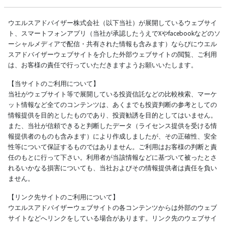
ウエルスアドバイザー株式会社（以下当社）が展開しているウェブサイ
ト、スマートフォンアプリ（当社が承認したうえでXやfacebookなどのソ
ーシャルメディアで配信・共有された情報も含みます）ならびにウエル
スアドバイザーウェブサイトを介した外部ウェブサイトの閲覧、ご利用
は、お客様の責任で行っていただきますようお願いいたします。
【当サイトのご利用について】
当社がウェブサイト等で展開している投資信託などの比較検索、マーケ
ット情報など全てのコンテンツは、あくまでも投資判断の参考としての
情報提供を目的としたものであり、投資勧誘を目的としてはいません。
また、当社が信頼できると判断したデータ（ライセンス提供を受ける情
報提供者のものも含みます）により作成しましたが、その正確性、安全
性等について保証するものではありません。ご利用はお客様の判断と責
任のもとに行って下さい。利用者が当該情報などに基づいて被ったとさ
れるいかなる損害についても、当社およびその情報提供者は責任を負い
ません。
【リンク先サイトのご利用について】
ウエルスアドバイザーウェブサイトの各コンテンツからは外部のウェブ
サイトなどへリンクをしている場合があります。リンク先のウェブサイ