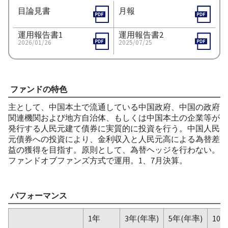
目論見書
月報
運用報告書1
運用報告書2
2026/01/26
2025/07/25
ファンドの特色
主として、中国本土で流通している中国政府、中国の政府
関連機関および地方自治体、もしくは中国本土の企業等が
発行する人民元建て債券に実質的に投資を行う。中国人民
元債券への投資により、金利収入と人民元高による為替差
益の獲得を目指す。原則として、為替ヘッジを行わない。
ファンドオブファンズ方式で運用。1、7月決算。
パフォーマンス
1年
3年(年率)
5年(年率)
10