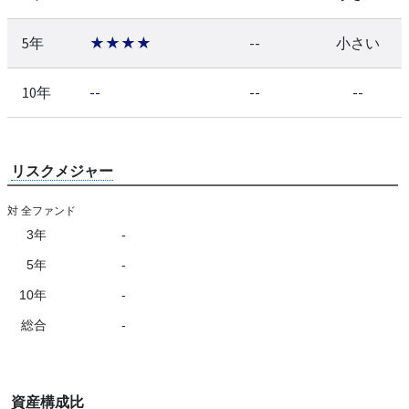
5年
★★★★
--
小さい
10年
--
--
--
リスクメジャー
対 全ファンド
3年
-
5年
-
10年
-
総合
-
資産構成比