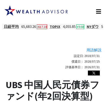
日経平均
65,683.26
TOPIX
4,055.85
NYダウ
54
-617.18
+9.68
用語解説
設定日:
2018/07/31
償還日：
2028/07/25
評価基準日：
2026/07/31
UBS 中国人民元債券フ
ァンド(年2回決算型)