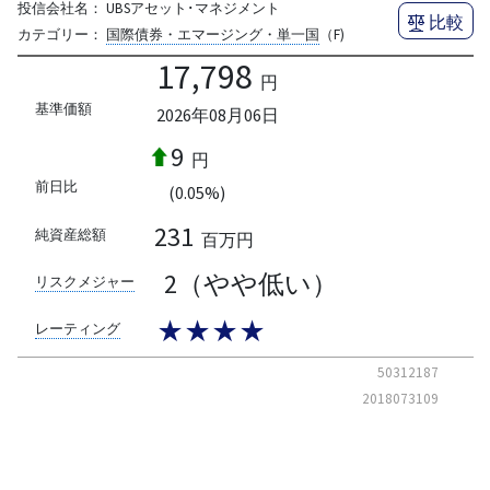
投信会社名：
UBSアセット･マネジメント
比較
カテゴリー：
国際債券・エマージング・単一国
（F)
17,798
円
基準価額
2026年08月06日
9
円
前日比
(0.05%)
231
純資産総額
百万円
2（やや低い）
リスクメジャー
★★★★
レーティング
50312187
2018073109