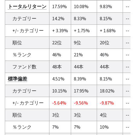
トータルリターン
17.59%
10.08%
9.83%
--
カテゴリー
14.2%
8.33%
8.15%
--
+/- カテゴリー
+ 3.39%
+ 1.75%
+ 1.68%
--
順位
22位
9位
20位
--
％ランク
46%
21%
46%
--
ファンド数
48本
44本
44本
--
標準偏差
4.51%
8.39%
8.15%
--
カテゴリー
10.15%
17.95%
18.02%
--
+/- カテゴリー
-5.64%
-9.56%
-9.87%
--
順位
3位
3位
4位
--
％ランク
7%
7%
10%
--