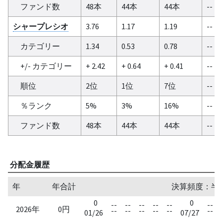
ファンド数
48本
44本
44本
--
シャープレシオ
3.76
1.17
1.19
--
カテゴリー
1.34
0.53
0.78
--
+/- カテゴリー
+ 2.42
+ 0.64
+ 0.41
--
順位
2位
1位
7位
--
％ランク
5%
3%
16%
--
ファンド数
48本
44本
44本
--
分配金履歴
年
年合計
決算頻度：半
0
0
--
--
--
--
--
--
2026年
0円
--
--
--
--
--
--
01/26
07/27