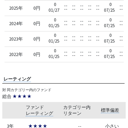
0
0
--
--
--
--
--
--
2025年
0円
--
--
--
--
--
--
01/27
07/25
0
0
--
--
--
--
--
--
2024年
0円
--
--
--
--
--
--
01/25
07/25
0
0
--
--
--
--
--
--
2023年
0円
--
--
--
--
--
--
01/25
07/25
0
0
--
--
--
--
--
--
2022年
0円
--
--
--
--
--
--
01/25
07/25
レーティング
対 同カテゴリー内のファンド
総合
★★★★
ファンド
カテゴリー内
標準偏差
レーティング
リターン
3年
★★★★
--
小さい