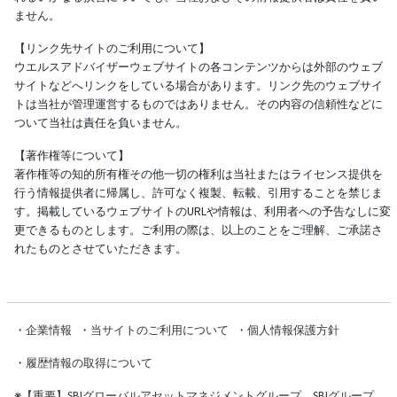
ません。
【リンク先サイトのご利用について】
ウエルスアドバイザーウェブサイトの各コンテンツからは外部のウェブ
サイトなどへリンクをしている場合があります。リンク先のウェブサイ
トは当社が管理運営するものではありません。その内容の信頼性などに
ついて当社は責任を負いません。
【著作権等について】
著作権等の知的所有権その他一切の権利は当社またはライセンス提供を
行う情報提供者に帰属し、許可なく複製、転載、引用することを禁じま
す。掲載しているウェブサイトのURLや情報は、利用者への予告なしに変
更できるものとします。ご利用の際は、以上のことをご理解、ご承諾さ
れたものとさせていただきます。
・
企業情報
・
当サイトのご利用について
・
個人情報保護方針
・
履歴情報の取得について
※
【重要】SBIグローバルアセットマネジメントグループ、SBIグループ