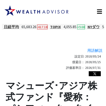
日経平均
65,683.26
TOPIX
4,055.85
NYダウ
54
-617.18
+9.68
用語解説
設定日:
2018/05/24
償還日：
2028/05/15
評価基準日：
2026/07/31
マシューズ･アジア株
式ファンド『愛称：