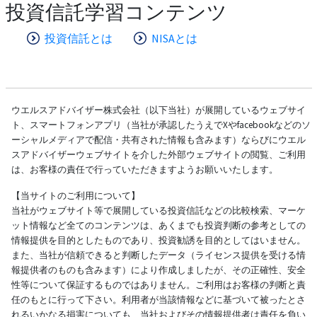
投資信託学習コンテンツ
投資信託とは
NISAとは
ウエルスアドバイザー株式会社（以下当社）が展開しているウェブサイ
ト、スマートフォンアプリ（当社が承認したうえでXやfacebookなどのソ
ーシャルメディアで配信・共有された情報も含みます）ならびにウエル
スアドバイザーウェブサイトを介した外部ウェブサイトの閲覧、ご利用
は、お客様の責任で行っていただきますようお願いいたします。
【当サイトのご利用について】
当社がウェブサイト等で展開している投資信託などの比較検索、マーケ
ット情報など全てのコンテンツは、あくまでも投資判断の参考としての
情報提供を目的としたものであり、投資勧誘を目的としてはいません。
また、当社が信頼できると判断したデータ（ライセンス提供を受ける情
報提供者のものも含みます）により作成しましたが、その正確性、安全
性等について保証するものではありません。ご利用はお客様の判断と責
任のもとに行って下さい。利用者が当該情報などに基づいて被ったとさ
れるいかなる損害についても、当社およびその情報提供者は責任を負い