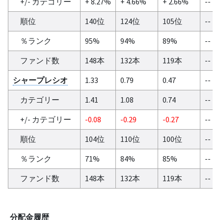
+/- カテゴリー
+ 8.27%
+ 4.66%
+ 2.66%
--
順位
140位
124位
105位
--
％ランク
95%
94%
89%
--
ファンド数
148本
132本
119本
--
シャープレシオ
1.33
0.79
0.47
--
カテゴリー
1.41
1.08
0.74
--
+/- カテゴリー
-0.08
-0.29
-0.27
--
順位
104位
110位
100位
--
％ランク
71%
84%
85%
--
ファンド数
148本
132本
119本
--
分配金履歴