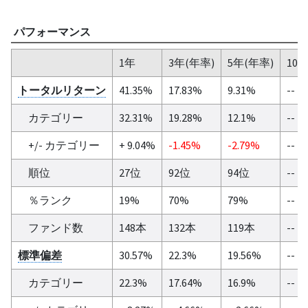
パフォーマンス
1年
3年(年率)
5年(年率)
10
トータルリターン
41.35%
17.83%
9.31%
--
カテゴリー
32.31%
19.28%
12.1%
--
+/- カテゴリー
+ 9.04%
-1.45%
-2.79%
--
順位
27位
92位
94位
--
％ランク
19%
70%
79%
--
ファンド数
148本
132本
119本
--
標準偏差
30.57%
22.3%
19.56%
--
カテゴリー
22.3%
17.64%
16.9%
--