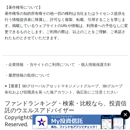
【著作権等について】
著作権等の知的所有権その他一切の権利は当社またはライセンス提供を
行う情報提供者に帰属し、許可なく複製、転載、引用することを禁じま
す。掲載しているウェブサイトのURLや情報は、利用者への予告なしに変
更できるものとします。ご利用の際は、以上のことをご理解、ご承諾さ
れたものとさせていただきます。
・
企業情報
・
当サイトのご利用について
・
個人情報保護方針
・
履歴情報の取得について
※
【重要】SBIグローバルアセットマネジメントグループ、SBIグループ
各社および役職員を装った偽アカウント、偽広告にご注意ください
ファンドランキング・検索・比較なら、投資信
託のウエルスアドバイザー
Copyright© Wealth Advisor Co., Ltd. All Rights
Reserved.