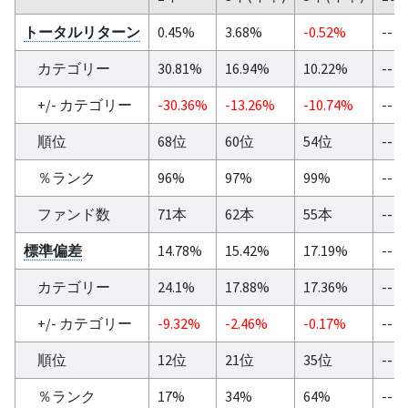
トータルリターン
0.45%
3.68%
-0.52%
--
カテゴリー
30.81%
16.94%
10.22%
--
+/- カテゴリー
-30.36%
-13.26%
-10.74%
--
順位
68位
60位
54位
--
％ランク
96%
97%
99%
--
ファンド数
71本
62本
55本
--
標準偏差
14.78%
15.42%
17.19%
--
カテゴリー
24.1%
17.88%
17.36%
--
+/- カテゴリー
-9.32%
-2.46%
-0.17%
--
順位
12位
21位
35位
--
％ランク
17%
34%
64%
--