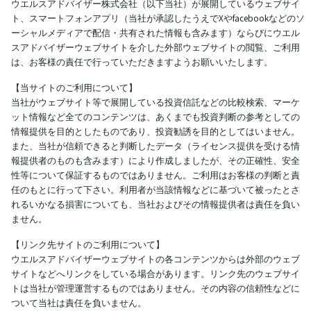
ウエルスアドバイザー株式会社（以下当社）が展開しているウェブサイ
ト、スマートフォンアプリ（当社が承認したうえでXやfacebookなどのソ
ーシャルメディアで配信・共有された情報も含みます）ならびにウエル
スアドバイザーウェブサイトを介した外部ウェブサイトの閲覧、ご利用
は、お客様の責任で行っていただきますようお願いいたします。
【当サイトのご利用について】
当社がウェブサイト等で展開している投資信託などの比較検索、マーケ
ット情報など全てのコンテンツは、あくまでも投資判断の参考としての
情報提供を目的としたものであり、投資勧誘を目的としてはいません。
また、当社が信頼できると判断したデータ（ライセンス提供を受ける情
報提供者のものも含みます）により作成しましたが、その正確性、安全
性等について保証するものではありません。ご利用はお客様の判断と責
任のもとに行って下さい。利用者が当該情報などに基づいて被ったとさ
れるいかなる損害についても、当社およびその情報提供者は責任を負い
ません。
【リンク先サイトのご利用について】
ウエルスアドバイザーウェブサイトの各コンテンツからは外部のウェブ
サイトなどへリンクをしている場合があります。リンク先のウェブサイ
トは当社が管理運営するものではありません。その内容の信頼性などに
ついて当社は責任を負いません。