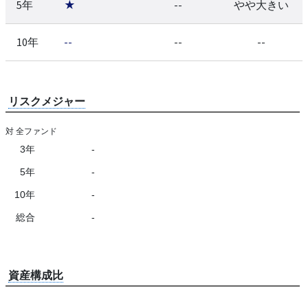
5年
★
--
やや大きい
10年
--
--
--
リスクメジャー
対 全ファンド
3年
-
5年
-
10年
-
総合
-
資産構成比