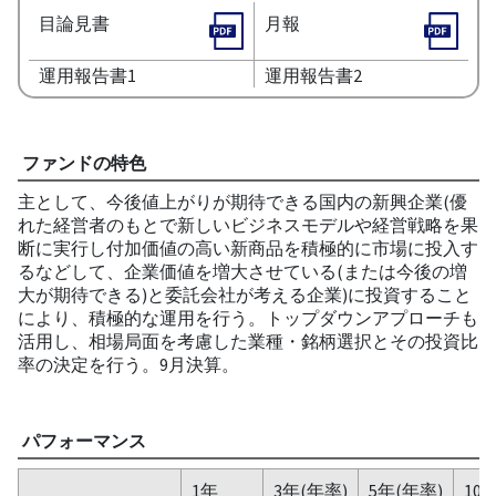
目論見書
月報
運用報告書1
運用報告書2
ファンドの特色
主として、今後値上がりが期待できる国内の新興企業(優
れた経営者のもとで新しいビジネスモデルや経営戦略を果
断に実行し付加価値の高い新商品を積極的に市場に投入す
るなどして、企業価値を増大させている(または今後の増
大が期待できる)と委託会社が考える企業)に投資すること
により、積極的な運用を行う。トップダウンアプローチも
活用し、相場局面を考慮した業種・銘柄選択とその投資比
率の決定を行う。9月決算。
パフォーマンス
1年
3年(年率)
5年(年率)
10