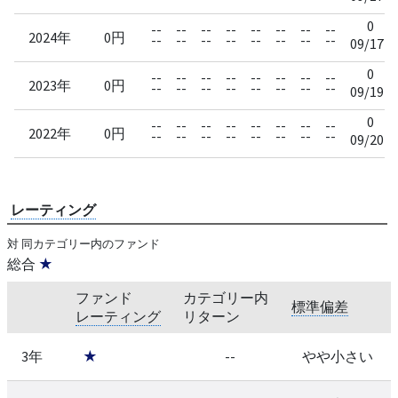
0
--
--
--
--
--
--
--
--
2024年
0円
--
--
--
--
--
--
--
--
09/17
0
--
--
--
--
--
--
--
--
2023年
0円
--
--
--
--
--
--
--
--
09/19
0
--
--
--
--
--
--
--
--
2022年
0円
--
--
--
--
--
--
--
--
09/20
レーティング
対 同カテゴリー内のファンド
総合
★
ファンド
カテゴリー内
標準偏差
レーティング
リターン
3年
★
--
やや小さい