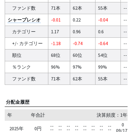
ファンド数
71本
62本
55本
--
シャープレシオ
-0.01
0.22
-0.04
--
カテゴリー
1.17
0.96
0.6
--
+/- カテゴリー
-1.18
-0.74
-0.64
--
順位
68位
60位
54位
--
％ランク
96%
97%
99%
--
ファンド数
71本
62本
55本
--
分配金履歴
年
年合計
決算頻度：1年毎
0
--
--
--
--
--
--
--
--
2025年
0円
--
--
--
--
--
--
--
--
09/17