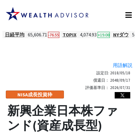
日経平均
65,606.71
TOPIX
4,074.93
NYダウ
54
-76.55
+19.08
用語解説
設定日:
2018/05/18
償還日：
2048/09/17
評価基準日：
2026/07/31
NISA成長投資枠
新興企業日本株ファ
ンド(資産成長型)