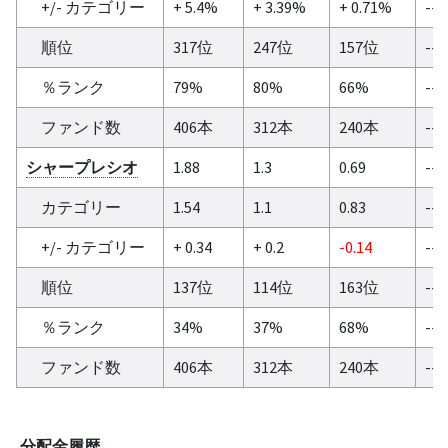
+/- カテゴリー
+ 5.4%
+ 3.39%
+ 0.71%
--
順位
317位
247位
157位
--
％ランク
79%
80%
66%
--
ファンド数
406本
312本
240本
--
シャープレシオ
1.88
1.3
0.69
--
カテゴリー
1.54
1.1
0.83
--
+/- カテゴリー
+ 0.34
+ 0.2
-0.14
--
順位
137位
114位
163位
--
％ランク
34%
37%
68%
--
ファンド数
406本
312本
240本
--
分配金履歴