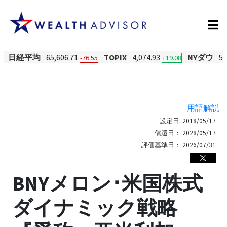
日経平均
65,606.71
TOPIX
4,074.93
NYダウ
54
-76.55
+19.08
用語解説
設定日:
2018/05/17
償還日：
2028/05/17
評価基準日：
2026/07/31
BNYメロン･米国株式
ダイナミック戦略