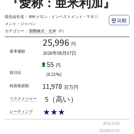
『愛称：亜米利加』
投信会社名：
BNYメロン・インベストメント・マネジ
比較
メント・ジャパン
カテゴリー：
国際株式・北米
（F）
25,996
円
基準価額
2026年08月07日
55
円
前日比
(0.21%)
11,978
純資産総額
百万円
5（高い）
リスクメジャー
★★★
レーティング
85311185
2018051701