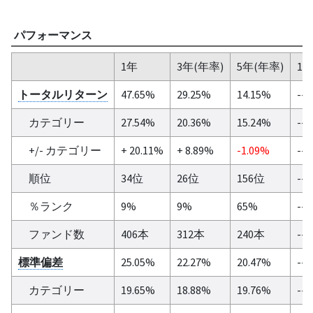
パフォーマンス
1年
3年(年率)
5年(年率)
10
トータルリターン
47.65%
29.25%
14.15%
--
カテゴリー
27.54%
20.36%
15.24%
--
+/- カテゴリー
+ 20.11%
+ 8.89%
-1.09%
--
順位
34位
26位
156位
--
％ランク
9%
9%
65%
--
ファンド数
406本
312本
240本
--
標準偏差
25.05%
22.27%
20.47%
--
カテゴリー
19.65%
18.88%
19.76%
--