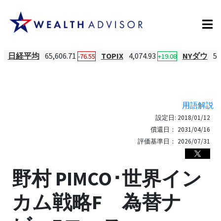
日経平均
65,606.71
TOPIX
4,074.93
NYダウ
54
-76.55
+19.08
用語解説
設定日:
2018/01/12
償還日：
2031/04/16
評価基準日：
2026/07/31
野村 PIMCO･世界イン
カム戦略F 為替ナ