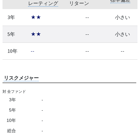
レーティング
リターン
3年
★★
--
小さい
5年
★★
--
小さい
10年
--
--
--
リスクメジャー
対 全ファンド
3年
-
5年
-
10年
-
総合
-