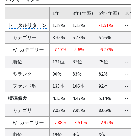
1年
3年(年率)
5年(年率)
10年
トータルリターン
1.18%
1.13%
-1.51%
--
カテゴリー
8.35%
6.73%
5.26%
--
+/- カテゴリー
-7.17%
-5.6%
-6.77%
--
順位
121位
87位
75位
--
％ランク
90%
83%
82%
--
ファンド数
135本
106本
92本
--
標準偏差
4.15%
4.47%
5.14%
--
カテゴリー
7.03%
7.98%
8.06%
--
+/- カテゴリー
-2.88%
-3.51%
-2.92%
--
順位
19位
4位
3位
--