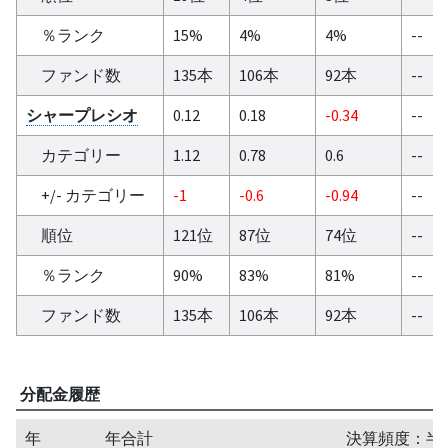
％ランク
15%
4%
4%
--
ファンド数
135本
106本
92本
--
シャープレシオ
0.12
0.18
-0.34
--
カテゴリー
1.12
0.78
0.6
--
+/- カテゴリー
-1
-0.6
-0.94
--
順位
121位
87位
74位
--
％ランク
90%
83%
81%
--
ファンド数
135本
106本
92本
--
分配金履歴
年
年合計
決算頻度：半