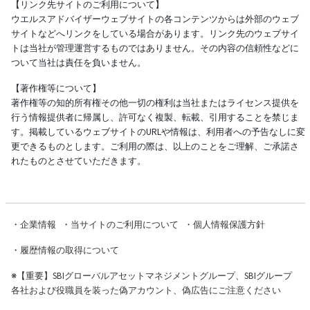
【リンク先サイトのご利用について】
ウエルスアドバイザーウェブサイトの各コンテンツからは外部のウェブ
サイトなどへリンクをしている場合があります。リンク先のウェブサイ
トは当社が管理運営するものではありません。その内容の信頼性などに
ついて当社は責任を負いません。
【著作権等について】
著作権等の知的所有権その他一切の権利は当社またはライセンス提供を
行う情報提供者に帰属し、許可なく複製、転載、引用することを禁じま
す。掲載しているウェブサイトのURLや情報は、利用者への予告なしに変
更できるものとします。ご利用の際は、以上のことをご理解、ご承諾さ
れたものとさせていただきます。
・
企業情報
・
当サイトのご利用について
・
個人情報保護方針
・
履歴情報の取得について
※
【重要】SBIグローバルアセットマネジメントグループ、SBIグループ
各社および役職員を装った偽アカウント、偽広告にご注意ください