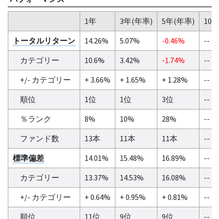
1年
3年(年率)
5年(年率)
10
トータルリターン
14.26%
5.07%
-0.46%
--
カテゴリー
10.6%
3.42%
-1.74%
--
+/- カテゴリー
+ 3.66%
+ 1.65%
+ 1.28%
--
順位
1位
1位
3位
--
％ランク
8%
10%
28%
--
ファンド数
13本
11本
11本
--
標準偏差
14.01%
15.48%
16.89%
--
カテゴリー
13.37%
14.53%
16.08%
--
+/- カテゴリー
+ 0.64%
+ 0.95%
+ 0.81%
--
順位
11位
9位
9位
--