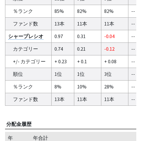
％ランク
85%
82%
82%
--
ファンド数
13本
11本
11本
--
シャープレシオ
0.97
0.31
-0.04
--
カテゴリー
0.74
0.21
-0.12
--
+/- カテゴリー
+ 0.23
+ 0.1
+ 0.08
--
順位
1位
1位
3位
--
％ランク
8%
10%
28%
--
ファンド数
13本
11本
11本
--
分配金履歴
年
年合計