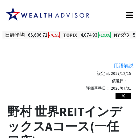
日経平均
65,606.71
TOPIX
4,074.93
NYダウ
54
-76.55
+19.08
用語解説
設定日:
2017/12/15
償還日：
--
評価基準日：
2026/07/31
野村 世界REITインデ
ックスAコース(一任