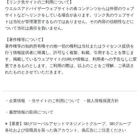
【リンク先サイトのご利用について】
ウエルスアドバイザーウェブサイトの各コンテンツからは外部のウェブ
サイトなどへリンクをしている場合があります。リンク先のウェブサイ
トは当社が管理運営するものではありません。その内容の信頼性などに
ついて当社は責任を負いません。
【著作権等について】
著作権等の知的所有権その他一切の権利は当社またはライセンス提供を
行う情報提供者に帰属し、許可なく複製、転載、引用することを禁じま
す。掲載しているウェブサイトのURLや情報は、利用者への予告なしに変
更できるものとします。ご利用の際は、以上のことをご理解、ご承諾さ
れたものとさせていただきます。
・
企業情報
・
当サイトのご利用について
・
個人情報保護方針
・
履歴情報の取得について
※
【重要】SBIグローバルアセットマネジメントグループ、SBIグループ
各社および役職員を装った偽アカウント、偽広告にご注意ください