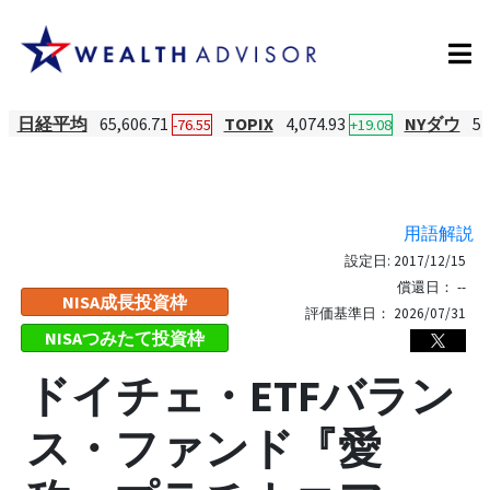
日経平均
65,606.71
TOPIX
4,074.93
NYダウ
54
-76.55
+19.08
用語解説
設定日:
2017/12/15
償還日：
--
NISA成長投資枠
評価基準日：
2026/07/31
NISAつみたて投資枠
ドイチェ・ETFバラン
ス・ファンド『愛