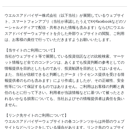
ウエルスアドバイザー株式会社（以下当社）が展開しているウェブサイ
ト、スマートフォンアプリ（当社が承認したうえでXやfacebookなどのソ
ーシャルメディアで配信・共有された情報も含みます）ならびにウエル
スアドバイザーウェブサイトを介した外部ウェブサイトの閲覧、ご利用
は、お客様の責任で行っていただきますようお願いいたします。
【当サイトのご利用について】
当社がウェブサイト等で展開している投資信託などの比較検索、マーケ
ット情報など全てのコンテンツは、あくまでも投資判断の参考としての
情報提供を目的としたものであり、投資勧誘を目的としてはいません。
また、当社が信頼できると判断したデータ（ライセンス提供を受ける情
報提供者のものも含みます）により作成しましたが、その正確性、安全
性等について保証するものではありません。ご利用はお客様の判断と責
任のもとに行って下さい。利用者が当該情報などに基づいて被ったとさ
れるいかなる損害についても、当社およびその情報提供者は責任を負い
ません。
【リンク先サイトのご利用について】
ウエルスアドバイザーウェブサイトの各コンテンツからは外部のウェブ
サイトなどへリンクをしている場合があります。リンク先のウェブサイ