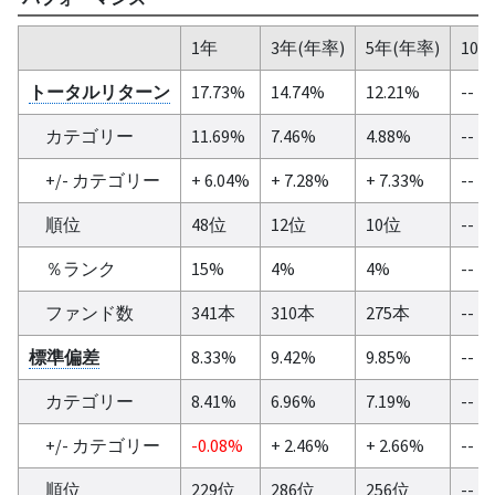
1年
3年(年率)
5年(年率)
10
トータルリターン
17.73%
14.74%
12.21%
--
カテゴリー
11.69%
7.46%
4.88%
--
+/- カテゴリー
+ 6.04%
+ 7.28%
+ 7.33%
--
順位
48位
12位
10位
--
％ランク
15%
4%
4%
--
ファンド数
341本
310本
275本
--
標準偏差
8.33%
9.42%
9.85%
--
カテゴリー
8.41%
6.96%
7.19%
--
+/- カテゴリー
-0.08%
+ 2.46%
+ 2.66%
--
順位
229位
286位
256位
--