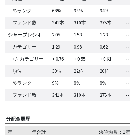
％ランク
68%
93%
94%
--
ファンド数
341本
310本
275本
--
シャープレシオ
2.05
1.53
1.23
--
カテゴリー
1.29
0.98
0.62
--
+/- カテゴリー
+ 0.76
+ 0.55
+ 0.61
--
順位
30位
22位
20位
--
％ランク
9%
8%
8%
--
ファンド数
341本
310本
275本
--
分配金履歴
年
年合計
決算頻度：1年毎