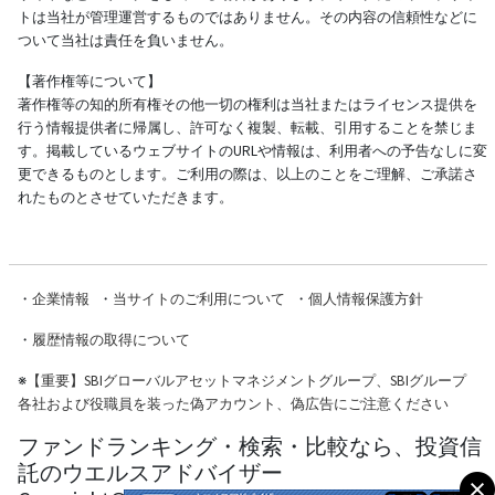
トは当社が管理運営するものではありません。その内容の信頼性などに
ついて当社は責任を負いません。
【著作権等について】
著作権等の知的所有権その他一切の権利は当社またはライセンス提供を
行う情報提供者に帰属し、許可なく複製、転載、引用することを禁じま
す。掲載しているウェブサイトのURLや情報は、利用者への予告なしに変
更できるものとします。ご利用の際は、以上のことをご理解、ご承諾さ
れたものとさせていただきます。
・
企業情報
・
当サイトのご利用について
・
個人情報保護方針
・
履歴情報の取得について
※
【重要】SBIグローバルアセットマネジメントグループ、SBIグループ
各社および役職員を装った偽アカウント、偽広告にご注意ください
ファンドランキング・検索・比較なら、投資信
託のウエルスアドバイザー