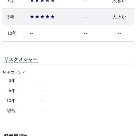
3年
★★★★★
--
大きい
5年
★★★★★
--
大きい
10年
--
--
--
リスクメジャー
対 全ファンド
3年
-
5年
-
10年
-
総合
-
資産構成比