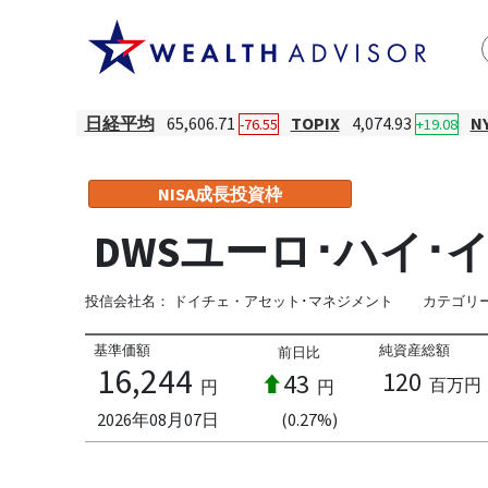
日経平均
65,606.71
TOPIX
4,074.93
N
-76.55
+19.08
NISA成長投資枠
DWSユーロ･ハイ･
投信会社名：
ドイチェ・アセット･マネジメント
カテゴリ
基準価額
純資産総額
前日比
16,244
120
43
百万円
円
円
2026年08月07日
(0.27%)