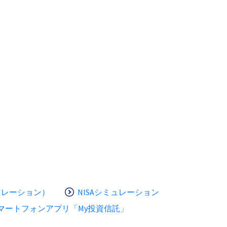
ュレーション）
NISAシミュレーション
マートフォンアプリ「My投資信託」