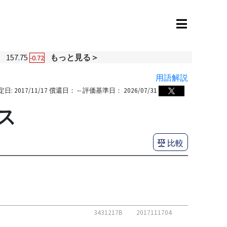
円
157.75
もっと見る＞
-0.72
用語解説
定日:
2017/11/17
償還日：
--
評価基準日：
2026/07/31
ス
比較
3431217B
2017111704