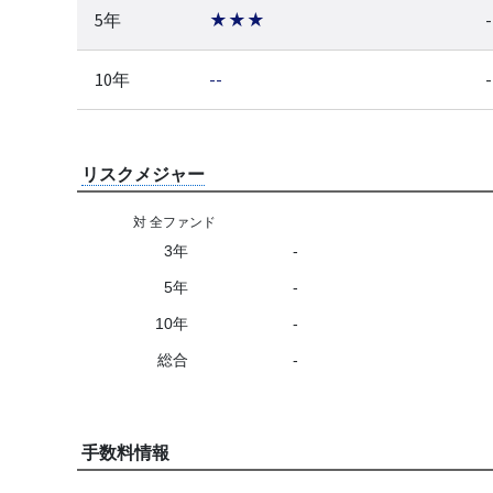
5年
★★★
-
10年
--
-
リスクメジャー
対 全ファンド
3年
-
5年
-
10年
-
総合
-
手数料情報