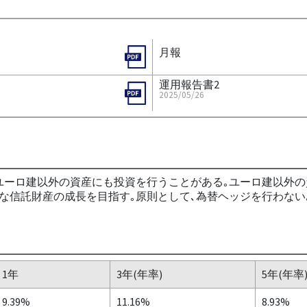
月報
運用報告書2
2025/05/26
｡ユーロ建以外の資産にも投資を行うことがある｡ユーロ建以外
な信託財産の成長を目指す｡原則として､為替ヘッジを行わない｡
1年
3年(年率)
5年(年率
9.39%
11.16%
8.93%