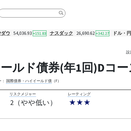
Yダウ
54,036.93
ナスダック
26,690.62
ドル・
+151.83
+342.27
設
イールド債券(年1回)Dコー
ー：
国際債券・ハイイールド債
（F）
リスクメジャー
レーティング
2（やや低い）
★★★