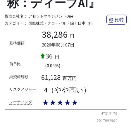
称：ディープAI』
投信会社名：
アセットマネジメントOne
比較
カテゴリー：
国際株式・グローバル・除く日本
（F）
38,286
円
基準価額
2026年08月07日
36
円
前日比
(0.09%)
61,128
純資産総額
百万円
4（やや高い）
リスクメジャー
★★★★★
レーティング
47312179
2017092904