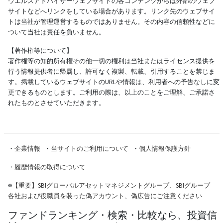
ウエルスアドバイザーウェブサイトの各コンテンツからは外部のウェブ
サイトなどへリンクをしている場合があります。リンク先のウェブサイ
トは当社が管理運営するものではありません。その内容の信頼性などに
ついて当社は責任を負いません。
【著作権等について】
著作権等の知的所有権その他一切の権利は当社またはライセンス提供を
行う情報提供者に帰属し、許可なく複製、転載、引用することを禁じま
す。掲載しているウェブサイトのURLや情報は、利用者への予告なしに変
更できるものとします。ご利用の際は、以上のことをご理解、ご承諾さ
れたものとさせていただきます。
・
企業情報
・
当サイトのご利用について
・
個人情報保護方針
・
履歴情報の取得について
※
【重要】SBIグローバルアセットマネジメントグループ、SBIグループ
各社および役職員を装った偽アカウント、偽広告にご注意ください
ファンドランキング・検索・比較なら、投資信