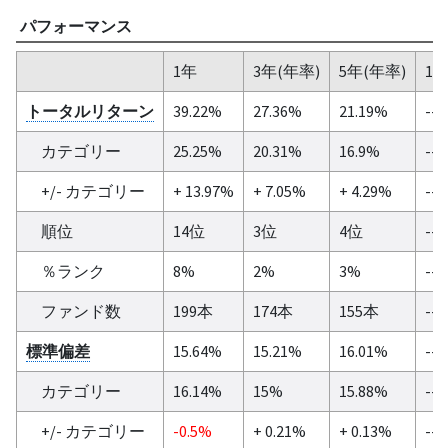
パフォーマンス
1年
3年(年率)
5年(年率)
10
トータルリターン
39.22%
27.36%
21.19%
--
カテゴリー
25.25%
20.31%
16.9%
--
+/- カテゴリー
+ 13.97%
+ 7.05%
+ 4.29%
--
順位
14位
3位
4位
--
％ランク
8%
2%
3%
--
ファンド数
199本
174本
155本
--
標準偏差
15.64%
15.21%
16.01%
--
カテゴリー
16.14%
15%
15.88%
--
+/- カテゴリー
-0.5%
+ 0.21%
+ 0.13%
--