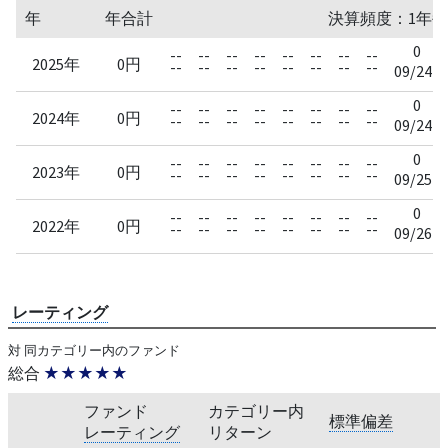
年
年合計
決算頻度：1年毎
0
--
--
--
--
--
--
--
--
2025年
0円
--
--
--
--
--
--
--
--
09/24
0
--
--
--
--
--
--
--
--
2024年
0円
--
--
--
--
--
--
--
--
09/24
0
--
--
--
--
--
--
--
--
2023年
0円
--
--
--
--
--
--
--
--
09/25
0
--
--
--
--
--
--
--
--
2022年
0円
--
--
--
--
--
--
--
--
09/26
レーティング
対 同カテゴリー内のファンド
総合
★★★★★
ファンド
カテゴリー内
標準偏差
レーティング
リターン