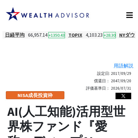
日経平均
66,957.14
TOPIX
4,103.23
NYダウ
+1350.43
+28.30
用語解説
設定日:
2017/09/29
償還日：
2047/09/20
評価基準日：
2026/07/31
NISA成長投資枠
AI(人工知能)活用型世
界株ファンド『愛