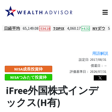
日経平均
65,149.08
TOPIX
4,060.17
NYダウ
53
-534.18
+4.32
用語解説
設定日:
2017/08/31
償還日：
--
NISA成長投資枠
評価基準日：
2026/07/31
NISAつみたて投資枠
iFree外国株式インデ
ックス(H有)