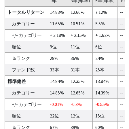
1年
3年(年率)
5年(年率)
10
トータルリターン
14.83%
12.66%
7.12%
--
カテゴリー
11.65%
10.51%
5.5%
--
+/- カテゴリー
+ 3.18%
+ 2.15%
+ 1.62%
--
順位
9位
11位
6位
--
％ランク
28%
36%
24%
--
ファンド数
33本
31本
25本
--
標準偏差
14.84%
12.35%
13.84%
--
カテゴリー
14.85%
12.65%
14.39%
--
+/- カテゴリー
-0.01%
-0.3%
-0.55%
--
順位
22位
12位
15位
--
％ランク
67%
39%
60%
--