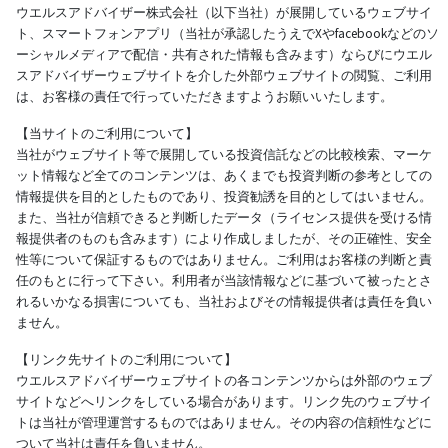
ウエルスアドバイザー株式会社（以下当社）が展開しているウェブサイ
ト、スマートフォンアプリ（当社が承認したうえでXやfacebookなどのソ
ーシャルメディアで配信・共有された情報も含みます）ならびにウエル
スアドバイザーウェブサイトを介した外部ウェブサイトの閲覧、ご利用
は、お客様の責任で行っていただきますようお願いいたします。
【当サイトのご利用について】
当社がウェブサイト等で展開している投資信託などの比較検索、マーケ
ット情報など全てのコンテンツは、あくまでも投資判断の参考としての
情報提供を目的としたものであり、投資勧誘を目的としてはいません。
また、当社が信頼できると判断したデータ（ライセンス提供を受ける情
報提供者のものも含みます）により作成しましたが、その正確性、安全
性等について保証するものではありません。ご利用はお客様の判断と責
任のもとに行って下さい。利用者が当該情報などに基づいて被ったとさ
れるいかなる損害についても、当社およびその情報提供者は責任を負い
ません。
【リンク先サイトのご利用について】
ウエルスアドバイザーウェブサイトの各コンテンツからは外部のウェブ
サイトなどへリンクをしている場合があります。リンク先のウェブサイ
トは当社が管理運営するものではありません。その内容の信頼性などに
ついて当社は責任を負いません。