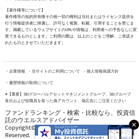
【著作権等について】
著作権等の知的所有権その他一切の権利は当社またはライセンス提供を
行う情報提供者に帰属し、許可なく複製、転載、引用することを禁じま
す。掲載しているウェブサイトのURLや情報は、利用者への予告なしに変
更できるものとします。ご利用の際は、以上のことをご理解、ご承諾さ
れたものとさせていただきます。
・
企業情報
・
当サイトのご利用について
・
個人情報保護方針
・
履歴情報の取得について
※
【重要】SBIグローバルアセットマネジメントグループ、SBIグループ
各社および役職員を装った偽アカウント、偽広告にご注意ください
ファンドランキング・検索・比較なら、投資信
託のウエルスアドバイザー
Copyright© Wealth Advisor Co., Ltd. All Rights
Reserved.