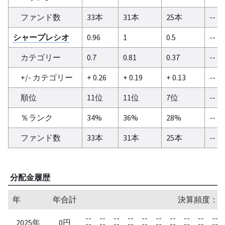
ファンド数
33本
31本
25本
--
シャープレシオ
0.96
1
0.5
--
カテゴリー
0.7
0.81
0.37
--
+/- カテゴリー
+ 0.26
+ 0.19
+ 0.13
--
順位
11位
11位
7位
--
％ランク
34%
36%
28%
--
ファンド数
33本
31本
25本
--
分配金履歴
年
年合計
決算頻度：1
--
--
--
--
--
--
--
--
--
--
2025年
0円
--
--
--
--
--
--
--
--
--
--