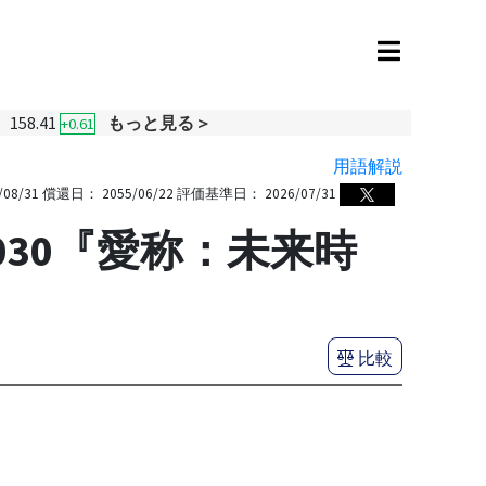
158.41
もっと見る＞
+0.61
用語解説
/08/31
償還日：
2055/06/22
評価基準日：
2026/07/31
2030『愛称：未来時
比較