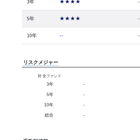
3年
★★★★
-
5年
★★★★
-
10年
--
-
リスクメジャー
対 全ファンド
3年
-
5年
-
10年
-
総合
-