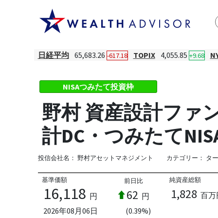
日経平均
65,683.26
TOPIX
4,055.85
N
-617.18
+9.68
NISAつみたて投資枠
野村 資産設計ファンド
計DC・つみたてNISA
投信会社名：
野村アセットマネジメント
カテゴリー：
ター
基準価額
純資産総額
前日比
16,118
1,828
62
百万
円
円
2026年08月06日
(0.39%)