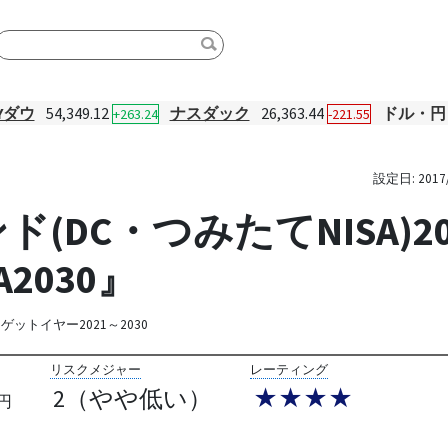
Yダウ
54,349.12
ナスダック
26,363.44
ドル・円
+263.24
-221.55
設定日:
2017
(DC・つみたてNISA)
2030』
ゲットイヤー2021～2030
リスクメジャー
レーティング
2（やや低い）
★★★★
円