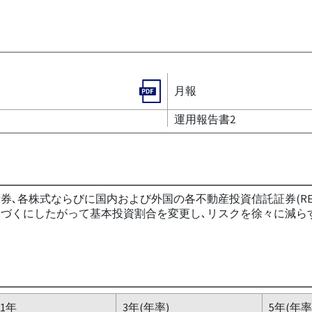
月報
運用報告書2
券､各株式ならびに国内および外国の各不動産投資信託証券(REI
)に近づくにしたがって基本投資割合を変更し､リスクを徐々に減
1年
3年(年率)
5年(年率