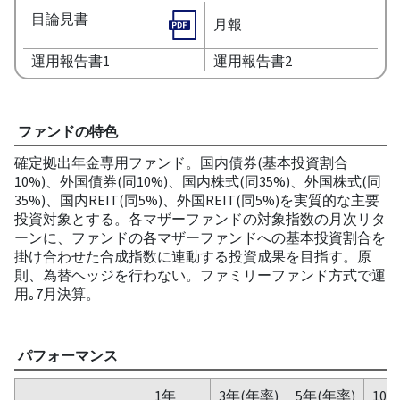
目論見書
月報
運用報告書1
運用報告書2
ファンドの特色
確定拠出年金専用ファンド。国内債券(基本投資割合
10%)、外国債券(同10%)、国内株式(同35%)、外国株式(同
35%)、国内REIT(同5%)、外国REIT(同5%)を実質的な主要
投資対象とする。各マザーファンドの対象指数の月次リタ
ーンに、ファンドの各マザーファンドへの基本投資割合を
掛け合わせた合成指数に連動する投資成果を目指す。原
則、為替ヘッジを行わない。ファミリーファンド方式で運
用｡7月決算。
パフォーマンス
1年
3年(年率)
5年(年率)
10