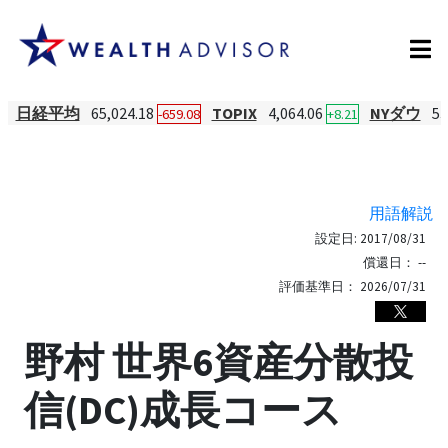
日経平均
65,024.18
TOPIX
4,064.06
NYダウ
53
-659.08
+8.21
用語解説
設定日:
2017/08/31
償還日：
--
評価基準日：
2026/07/31
野村 世界6資産分散投
信(DC)成長コース