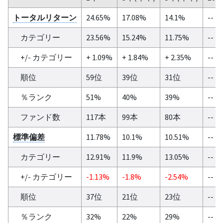
トータルリターン
24.65%
17.08%
14.1%
--
カテゴリー
23.56%
15.24%
11.75%
--
+/- カテゴリー
+ 1.09%
+ 1.84%
+ 2.35%
--
順位
59位
39位
31位
--
％ランク
51%
40%
39%
--
ファンド数
117本
99本
80本
--
標準偏差
11.78%
10.1%
10.51%
--
カテゴリー
12.91%
11.9%
13.05%
--
+/- カテゴリー
-1.13%
-1.8%
-2.54%
--
順位
37位
21位
23位
--
％ランク
32%
22%
29%
--