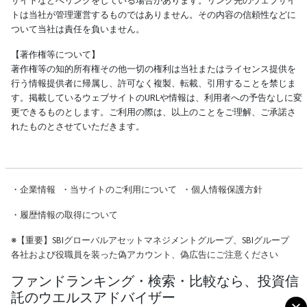
サイトなどへリンクをしている場合があります。リンク先のウェブサイ
トは当社が管理運営するものではありません。その内容の信頼性などに
ついて当社は責任を負いません。
【著作権等について】
著作権等の知的所有権その他一切の権利は当社またはライセンス提供を
行う情報提供者に帰属し、許可なく複製、転載、引用することを禁じま
す。掲載しているウェブサイトのURLや情報は、利用者への予告なしに変
更できるものとします。ご利用の際は、以上のことをご理解、ご承諾さ
れたものとさせていただきます。
・
企業情報
・
当サイトのご利用について
・
個人情報保護方針
・
履歴情報の取得について
※
【重要】SBIグローバルアセットマネジメントグループ、SBIグループ
各社および役職員を装った偽アカウント、偽広告にご注意ください
ファンドランキング・検索・比較なら、投資信
託のウエルスアドバイザー