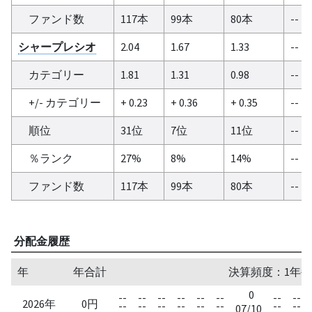
ファンド数
117本
99本
80本
--
シャープレシオ
2.04
1.67
1.33
--
カテゴリー
1.81
1.31
0.98
--
+/- カテゴリー
+ 0.23
+ 0.36
+ 0.35
--
順位
31位
7位
11位
--
％ランク
27%
8%
14%
--
ファンド数
117本
99本
80本
--
分配金履歴
年
年合計
決算頻度：1年毎
0
--
--
--
--
--
--
--
--
2026年
0円
--
--
--
--
--
--
--
--
07/10