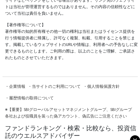
サイトなどへリンクをしている場合があります。リンク先のウェブサイ
トは当社が管理運営するものではありません。その内容の信頼性などに
ついて当社は責任を負いません。
【著作権等について】
著作権等の知的所有権その他一切の権利は当社またはライセンス提供を
行う情報提供者に帰属し、許可なく複製、転載、引用することを禁じま
す。掲載しているウェブサイトのURLや情報は、利用者への予告なしに変
更できるものとします。ご利用の際は、以上のことをご理解、ご承諾さ
れたものとさせていただきます。
・
企業情報
・
当サイトのご利用について
・
個人情報保護方針
・
履歴情報の取得について
※
【重要】SBIグローバルアセットマネジメントグループ、SBIグループ
各社および役職員を装った偽アカウント、偽広告にご注意ください
ファンドランキング・検索・比較なら、投資信
託のウエルスアドバイザー