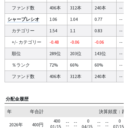
ファンド数
406本
312本
240本
--
シャープレシオ
1.06
1.04
0.77
--
カテゴリー
1.54
1.1
0.83
--
+/- カテゴリー
-0.48
-0.06
-0.06
--
順位
289位
203位
143位
--
％ランク
72%
66%
60%
--
ファンド数
406本
312本
240本
--
分配金履歴
年
年合計
決算頻度：四半期
400
0
0
--
--
--
--
2026年
400円
--
--
--
--
01/15
04/15
07/15