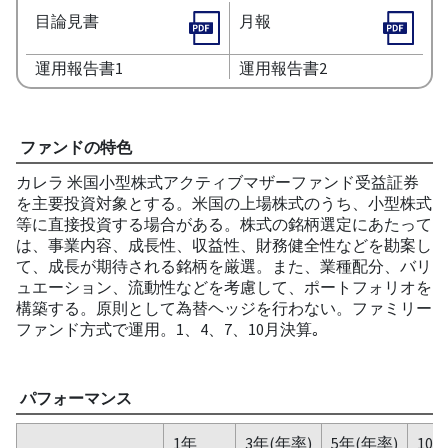
目論見書
月報
運用報告書1
運用報告書2
ファンドの特色
カレラ 米国小型株式アクティブマザーファンド受益証券
を主要投資対象とする。米国の上場株式のうち、小型株式
等に直接投資する場合がある。株式の銘柄選定にあたって
は、事業内容、成長性、収益性、財務健全性などを勘案し
て、成長が期待される銘柄を厳選。また、業種配分、バリ
ュエーション、流動性などを考慮して、ポートフォリオを
構築する。原則として為替ヘッジを行わない。ファミリー
ファンド方式で運用。1、4、7、10月決算｡
パフォーマンス
1年
3年(年率)
5年(年率)
10