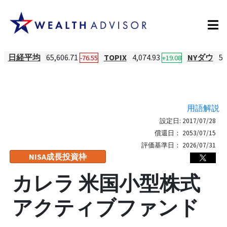
日経平均
65,606.71
TOPIX
4,074.93
NYダウ
54
-76.55
+19.08
用語解説
設定日:
2017/07/28
償還日：
2053/07/15
評価基準日：
2026/07/31
NISA成長投資枠
カレラ 米国小型株式
アクティブファンド