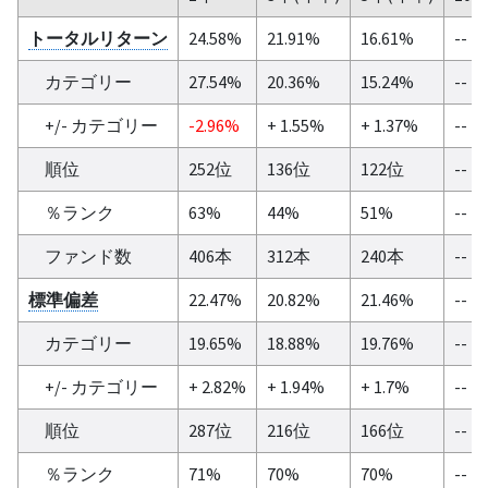
トータルリターン
24.58%
21.91%
16.61%
--
カテゴリー
27.54%
20.36%
15.24%
--
+/- カテゴリー
-2.96%
+ 1.55%
+ 1.37%
--
順位
252位
136位
122位
--
％ランク
63%
44%
51%
--
ファンド数
406本
312本
240本
--
標準偏差
22.47%
20.82%
21.46%
--
カテゴリー
19.65%
18.88%
19.76%
--
+/- カテゴリー
+ 2.82%
+ 1.94%
+ 1.7%
--
順位
287位
216位
166位
--
％ランク
71%
70%
70%
--