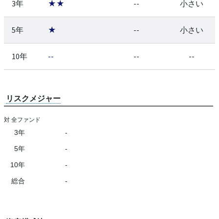
3年
★★
--
小さい
5年
★
--
小さい
10年
--
--
--
リスクメジャー
対 全ファンド
3年
-
5年
-
10年
-
総合
-