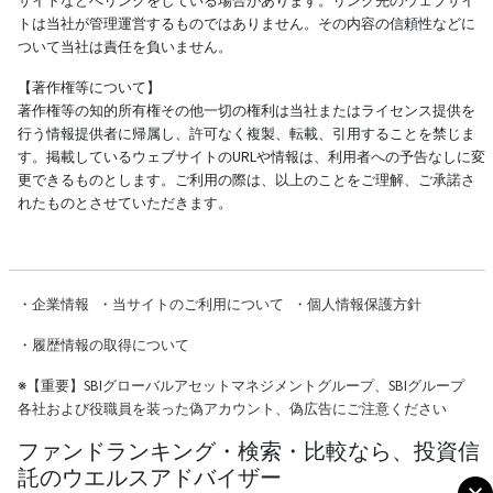
サイトなどへリンクをしている場合があります。リンク先のウェブサイ
トは当社が管理運営するものではありません。その内容の信頼性などに
ついて当社は責任を負いません。
【著作権等について】
著作権等の知的所有権その他一切の権利は当社またはライセンス提供を
行う情報提供者に帰属し、許可なく複製、転載、引用することを禁じま
す。掲載しているウェブサイトのURLや情報は、利用者への予告なしに変
更できるものとします。ご利用の際は、以上のことをご理解、ご承諾さ
れたものとさせていただきます。
・
企業情報
・
当サイトのご利用について
・
個人情報保護方針
・
履歴情報の取得について
※
【重要】SBIグローバルアセットマネジメントグループ、SBIグループ
各社および役職員を装った偽アカウント、偽広告にご注意ください
ファンドランキング・検索・比較なら、投資信
託のウエルスアドバイザー