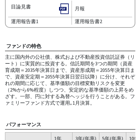
目論見書
月報
運用報告書1
運用報告書2
ファンドの特色
主に国内外の公社債、株式および不動産投資信託証券（リ
ート）に実質的に投資する。信託期間を3つの期間（資産
育成期＝2035年決算日まで、資産形成期＝2055年決算日ま
で、資産安定期＝2055年決算日翌日以降）に分け、それぞ
れの期間に応じて、基準価額の目標変動リスクを変更
（2%から6%程度）しつつ、安定的な基準価額の上昇をめ
ざす。一部、円に対する為替ヘッジを行うことがある。フ
ァミリーファンド方式で運用｡1月決算。
パフォーマンス
1年
3年(年率)
5年(年率)
10年