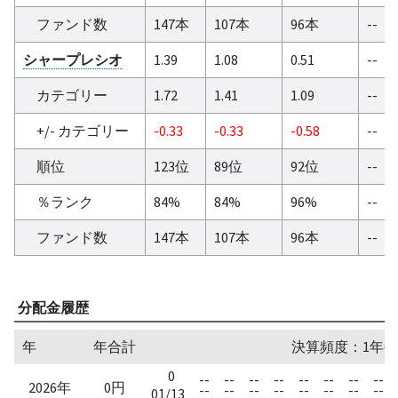
ファンド数
147本
107本
96本
--
シャープレシオ
1.39
1.08
0.51
--
カテゴリー
1.72
1.41
1.09
--
+/- カテゴリー
-0.33
-0.33
-0.58
--
順位
123位
89位
92位
--
％ランク
84%
84%
96%
--
ファンド数
147本
107本
96本
--
分配金履歴
年
年合計
決算頻度：1年毎
0
--
--
--
--
--
--
--
--
2026年
0円
--
--
--
--
--
--
--
--
01/13