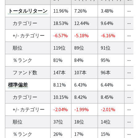
トータルリターン
11.96%
7.26%
3.48%
--
カテゴリー
18.53%
12.44%
9.64%
--
+/- カテゴリー
-6.57%
-5.18%
-6.16%
--
順位
119位
89位
91位
--
％ランク
81%
84%
95%
--
ファンド数
147本
107本
96本
--
標準偏差
8.11%
6.43%
6.44%
--
カテゴリー
10.15%
8.42%
8.45%
--
+/- カテゴリー
-2.04%
-1.99%
-2.01%
--
順位
37位
18位
14位
--
％ランク
26%
17%
15%
--