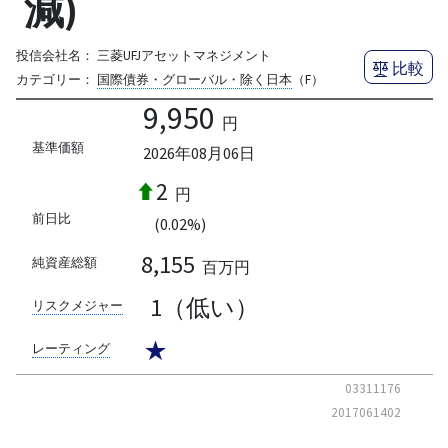
減)
投信会社名：
三菱UFJアセットマネジメント
比較
カテゴリー：
国際債券・グローバル・除く日本
（F）
9,950
円
基準価額
2026年08月06日
2
円
前日比
(0.02%)
8,155
純資産総額
百万円
1（低い）
リスクメジャー
★
レーティング
03311176
2017061402