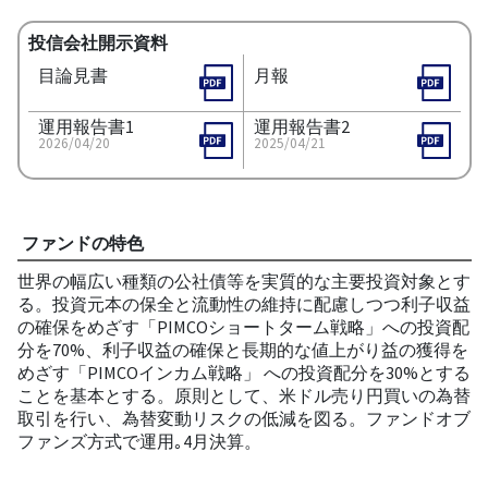
投信会社開示資料
目論見書
月報
運用報告書1
運用報告書2
2026/04/20
2025/04/21
ファンドの特色
世界の幅広い種類の公社債等を実質的な主要投資対象とす
る。投資元本の保全と流動性の維持に配慮しつつ利子収益
の確保をめざす「PIMCOショートターム戦略」への投資配
分を70%、利子収益の確保と長期的な値上がり益の獲得を
めざす「PIMCOインカム戦略」 への投資配分を30%とする
ことを基本とする。原則として、米ドル売り円買いの為替
取引を行い、為替変動リスクの低減を図る。ファンドオブ
ファンズ方式で運用｡4月決算。