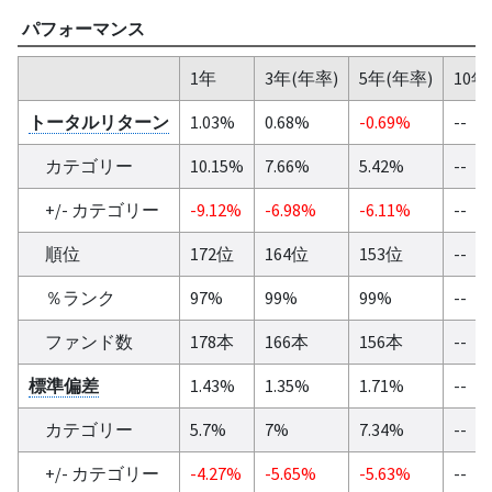
パフォーマンス
1年
3年(年率)
5年(年率)
10年
トータルリターン
1.03%
0.68%
-0.69%
--
カテゴリー
10.15%
7.66%
5.42%
--
+/- カテゴリー
-9.12%
-6.98%
-6.11%
--
順位
172位
164位
153位
--
％ランク
97%
99%
99%
--
ファンド数
178本
166本
156本
--
標準偏差
1.43%
1.35%
1.71%
--
カテゴリー
5.7%
7%
7.34%
--
+/- カテゴリー
-4.27%
-5.65%
-5.63%
--