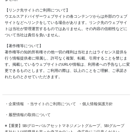
【リンク先サイトのご利用について】
ウエルスアドバイザーウェブサイトの各コンテンツからは外部のウェブ
サイトなどへリンクをしている場合があります。リンク先のウェブサイ
トは当社が管理運営するものではありません。その内容の信頼性などに
ついて当社は責任を負いません。
【著作権等について】
著作権等の知的所有権その他一切の権利は当社またはライセンス提供を
行う情報提供者に帰属し、許可なく複製、転載、引用することを禁じま
す。掲載しているウェブサイトのURLや情報は、利用者への予告なしに変
更できるものとします。ご利用の際は、以上のことをご理解、ご承諾さ
れたものとさせていただきます。
・
企業情報
・
当サイトのご利用について
・
個人情報保護方針
・
履歴情報の取得について
※
【重要】SBIグローバルアセットマネジメントグループ、SBIグループ
各社および役職員を装った偽アカウント、偽広告にご注意ください