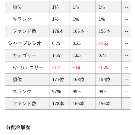
順位
1位
1位
1位
--
％ランク
1%
1%
1%
--
ファンド数
178本
166本
156本
--
シャープレシオ
0.25
0.25
-0.53
--
カテゴリー
1.65
1.05
0.72
--
+/- カテゴリー
-1.4
-0.8
-1.25
--
順位
171位
163位
154位
--
％ランク
97%
99%
99%
--
ファンド数
178本
166本
156本
--
分配金履歴