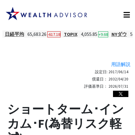
日経平均
65,683.26
TOPIX
4,055.85
NYダウ
54
-617.18
+9.68
用語解説
設定日:
2017/06/14
償還日：
2032/04/20
評価基準日：
2026/07/31
ショートターム･イン
カム･F(為替リスク軽