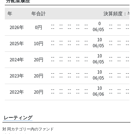
分配金履歴
年
年合計
決算頻度：半
0
--
--
--
--
--
--
--
--
2026年
0円
--
--
--
--
--
--
--
--
06/05
10
--
--
--
--
--
--
--
--
2025年
10円
--
--
--
--
--
--
--
--
06/05
10
--
--
--
--
--
--
--
--
2024年
20円
--
--
--
--
--
--
--
--
06/05
10
--
--
--
--
--
--
--
--
2023年
20円
--
--
--
--
--
--
--
--
06/05
10
--
--
--
--
--
--
--
--
2022年
20円
--
--
--
--
--
--
--
--
06/06
レーティング
対 同カテゴリー内のファンド