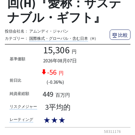
回(H)『愛称：サステ
ナブル・ギフト』
投信会社名：
アムンディ・ジャパン
比較
カテゴリー：
国際株式・グローバル・含む日本
（H）
15,306
円
基準価額
2026年08月07日
-56
円
前日比
(-0.36%)
449
純資産総額
百万円
3平均的
リスクメジャー
★★★
レーティング
58311176