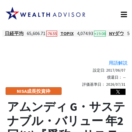
日経平均
65,606.71
TOPIX
4,074.93
NYダウ
54
-76.55
+19.08
用語解説
設定日:
2017/06/07
償還日：
--
評価基準日：
2026/07/31
NISA成長投資枠
アムンディ G・サステ
ナブル・バリュー 年2