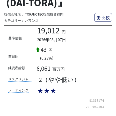
(DAI-TORA)』
投信会社名：
TORANOTEC投信投資顧問
比較
カテゴリー：
バランス
19,012
円
基準価額
2026年08月07日
43
円
前日比
(0.23%)
6,061
純資産総額
百万円
2（やや低い）
リスクメジャー
★★★
レーティング
91313174
2017042403