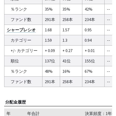
％ランク
35%
35%
42%
--
ファンド数
291本
258本
234本
--
シャープレシオ
1.68
1.57
0.95
--
カテゴリー
1.59
1.3
0.94
--
+/- カテゴリー
+ 0.09
+ 0.27
+ 0.01
--
順位
137位
41位
155位
--
％ランク
48%
16%
67%
--
ファンド数
291本
258本
234本
--
分配金履歴
年
年合計
決算頻度：1年毎