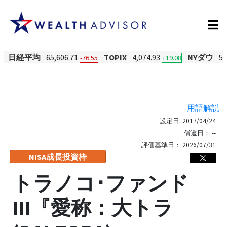
日経平均
65,606.71
TOPIX
4,074.93
NYダウ
53
-76.55
+19.08
用語解説
設定日:
2017/04/24
償還日：
--
評価基準日：
2026/07/31
NISA成長投資枠
トラノコ･ファンド
III『愛称：大トラ