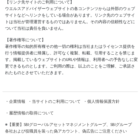
【リンク先サイトのご利用について】
ウエルスアドバイザーウェブサイトの各コンテンツからは外部のウェブ
サイトなどへリンクをしている場合があります。リンク先のウェブサイ
トは当社が管理運営するものではありません。その内容の信頼性などに
ついて当社は責任を負いません。
【著作権等について】
著作権等の知的所有権その他一切の権利は当社またはライセンス提供を
行う情報提供者に帰属し、許可なく複製、転載、引用することを禁じま
す。掲載しているウェブサイトのURLや情報は、利用者への予告なしに変
更できるものとします。ご利用の際は、以上のことをご理解、ご承諾さ
れたものとさせていただきます。
・
企業情報
・
当サイトのご利用について
・
個人情報保護方針
・
履歴情報の取得について
※
【重要】SBIグローバルアセットマネジメントグループ、SBIグループ
各社および役職員を装った偽アカウント、偽広告にご注意ください