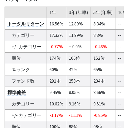
1年
3年(年率)
5年(年率)
10年
トータルリターン
16.56%
12.89%
8.34%
--
カテゴリー
17.33%
11.99%
8.8%
--
+/- カテゴリー
-0.77%
+ 0.9%
-0.46%
--
順位
174位
106位
152位
--
％ランク
60%
42%
65%
--
ファンド数
291本
258本
234本
--
標準偏差
9.45%
8.05%
8.66%
--
カテゴリー
10.62%
9.16%
9.51%
--
+/- カテゴリー
-1.17%
-1.11%
-0.85%
--
順位
100位
88位
98位
--