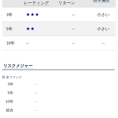
レーティング
リターン
3年
★★★
--
小さい
5年
★★
--
小さい
10年
--
--
--
リスクメジャー
対 全ファンド
3年
-
5年
-
10年
-
総合
-