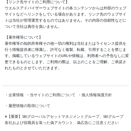
【リンク先サイトのご利用について】
ウエルスアドバイザーウェブサイトの各コンテンツからは外部のウェブ
サイトなどへリンクをしている場合があります。リンク先のウェブサイ
トは当社が管理運営するものではありません。その内容の信頼性などに
ついて当社は責任を負いません。
【著作権等について】
著作権等の知的所有権その他一切の権利は当社またはライセンス提供を
行う情報提供者に帰属し、許可なく複製、転載、引用することを禁じま
す。掲載しているウェブサイトのURLや情報は、利用者への予告なしに変
更できるものとします。ご利用の際は、以上のことをご理解、ご承諾さ
れたものとさせていただきます。
・
企業情報
・
当サイトのご利用について
・
個人情報保護方針
・
履歴情報の取得について
※
【重要】SBIグローバルアセットマネジメントグループ、SBIグループ
各社および役職員を装った偽アカウント、偽広告にご注意ください