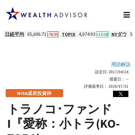
日経平均
65,606.71
TOPIX
4,074.93
NYダウ
53
-76.55
+19.08
用語解説
設定日:
2017/04/24
償還日：
--
評価基準日：
2026/07/31
NISA成長投資枠
トラノコ･ファンド
I『愛称：小トラ(KO-