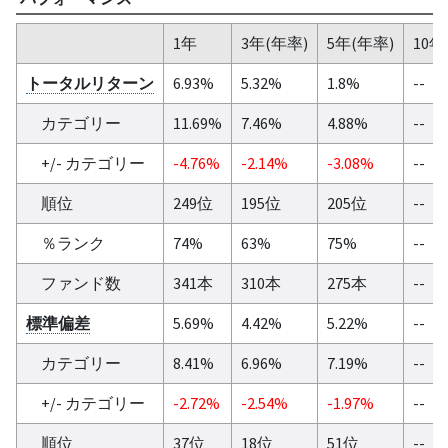
1年
3年(年率)
5年(年率)
10年
トータルリターン
6.93%
5.32%
1.8%
--
カテゴリー
11.69%
7.46%
4.88%
--
+/- カテゴリー
-4.76%
-2.14%
-3.08%
--
順位
249位
195位
205位
--
％ランク
74%
63%
75%
--
ファンド数
341本
310本
275本
--
標準偏差
5.69%
4.42%
5.22%
--
カテゴリー
8.41%
6.96%
7.19%
--
+/- カテゴリー
-2.72%
-2.54%
-1.97%
--
順位
37位
18位
51位
--