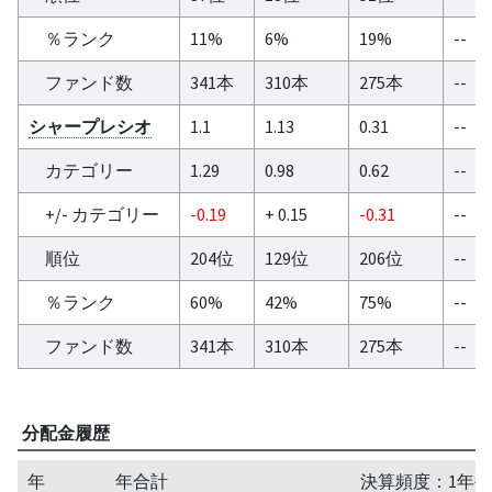
％ランク
11%
6%
19%
--
ファンド数
341本
310本
275本
--
シャープレシオ
1.1
1.13
0.31
--
カテゴリー
1.29
0.98
0.62
--
+/- カテゴリー
-0.19
+ 0.15
-0.31
--
順位
204位
129位
206位
--
％ランク
60%
42%
75%
--
ファンド数
341本
310本
275本
--
分配金履歴
年
年合計
決算頻度：1年毎