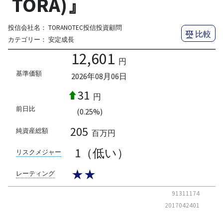
TORA)』
投信会社名：
TORANOTEC投信投資顧問
比較
カテゴリー：
安定成長
12,601
円
基準価額
2026年08月06日
31
円
前日比
(0.25%)
205
純資産総額
百万円
1（低い）
リスクメジャー
★★
レーティング
91311174
2017042401