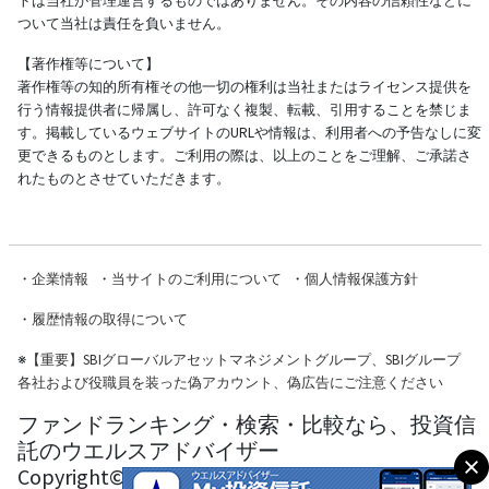
トは当社が管理運営するものではありません。その内容の信頼性などに
ついて当社は責任を負いません。
【著作権等について】
著作権等の知的所有権その他一切の権利は当社またはライセンス提供を
行う情報提供者に帰属し、許可なく複製、転載、引用することを禁じま
す。掲載しているウェブサイトのURLや情報は、利用者への予告なしに変
更できるものとします。ご利用の際は、以上のことをご理解、ご承諾さ
れたものとさせていただきます。
・
企業情報
・
当サイトのご利用について
・
個人情報保護方針
・
履歴情報の取得について
※
【重要】SBIグローバルアセットマネジメントグループ、SBIグループ
各社および役職員を装った偽アカウント、偽広告にご注意ください
ファンドランキング・検索・比較なら、投資信
託のウエルスアドバイザー
Copyright© Wealth Advisor Co., Ltd. All Rights