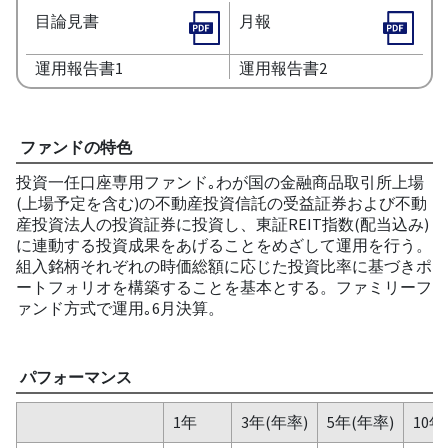
目論見書
月報
運用報告書1
運用報告書2
ファンドの特色
投資一任口座専用ファンド｡わが国の金融商品取引所上場
(上場予定を含む)の不動産投資信託の受益証券および不動
産投資法人の投資証券に投資し、東証REIT指数(配当込み)
に連動する投資成果をあげることをめざして運用を行う。
組入銘柄それぞれの時価総額に応じた投資比率に基づきポ
ートフォリオを構築することを基本とする。ファミリーフ
ァンド方式で運用｡6月決算。
パフォーマンス
1年
3年(年率)
5年(年率)
10年