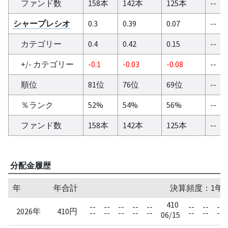
ファンド数
158本
142本
125本
--
シャープレシオ
0.3
0.39
0.07
--
カテゴリー
0.4
0.42
0.15
--
+/- カテゴリー
-0.1
-0.03
-0.08
--
順位
81位
76位
69位
--
％ランク
52%
54%
56%
--
ファンド数
158本
142本
125本
--
分配金履歴
年
年合計
決算頻度：1年
410
--
--
--
--
--
--
--
--
2026年
410円
--
--
--
--
--
--
--
--
06/15