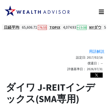
日経平均
65,606.71
TOPIX
4,074.93
NYダウ
54
-76.55
+19.08
用語解説
設定日:
2017/02/16
償還日：
--
評価基準日：
2026/07/31
ダイワ J-REITインデ
ックス(SMA専用)