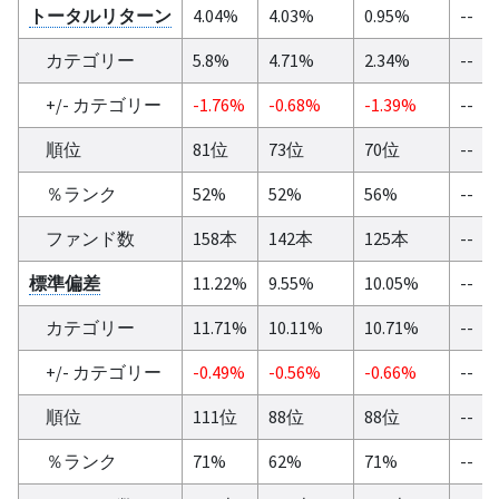
トータルリターン
4.04%
4.03%
0.95%
--
カテゴリー
5.8%
4.71%
2.34%
--
+/- カテゴリー
-1.76%
-0.68%
-1.39%
--
順位
81位
73位
70位
--
％ランク
52%
52%
56%
--
ファンド数
158本
142本
125本
--
標準偏差
11.22%
9.55%
10.05%
--
カテゴリー
11.71%
10.11%
10.71%
--
+/- カテゴリー
-0.49%
-0.56%
-0.66%
--
順位
111位
88位
88位
--
％ランク
71%
62%
71%
--