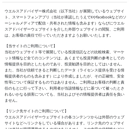
ウエルスアドバイザー株式会社（以下当社）が展開しているウェブサイ
ト、スマートフォンアプリ（当社が承認したうえでXやfacebookなどのソ
ーシャルメディアで配信・共有された情報も含みます）ならびにウエル
スアドバイザーウェブサイトを介した外部ウェブサイトの閲覧、ご利用
は、お客様の責任で行っていただきますようお願いいたします。
【当サイトのご利用について】
当社がウェブサイト等で展開している投資信託などの比較検索、マーケ
ット情報など全てのコンテンツは、あくまでも投資判断の参考としての
情報提供を目的としたものであり、投資勧誘を目的としてはいません。
また、当社が信頼できると判断したデータ（ライセンス提供を受ける情
報提供者のものも含みます）により作成しましたが、その正確性、安全
性等について保証するものではありません。ご利用はお客様の判断と責
任のもとに行って下さい。利用者が当該情報などに基づいて被ったとさ
れるいかなる損害についても、当社およびその情報提供者は責任を負い
ません。
【リンク先サイトのご利用について】
ウエルスアドバイザーウェブサイトの各コンテンツからは外部のウェブ
サイトなどへリンクをしている場合があります。リンク先のウェブサイ