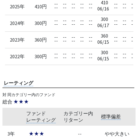
410
--
--
--
--
--
--
--
--
2025年
410円
--
--
--
--
--
--
--
--
06/16
300
--
--
--
--
--
--
--
--
2024年
300円
--
--
--
--
--
--
--
--
06/17
360
--
--
--
--
--
--
--
--
2023年
360円
--
--
--
--
--
--
--
--
06/15
300
--
--
--
--
--
--
--
--
2022年
300円
--
--
--
--
--
--
--
--
06/15
レーティング
対 同カテゴリー内のファンド
総合
★★★
ファンド
カテゴリー内
標準偏差
レーティング
リターン
3年
★★★
--
やや大きい