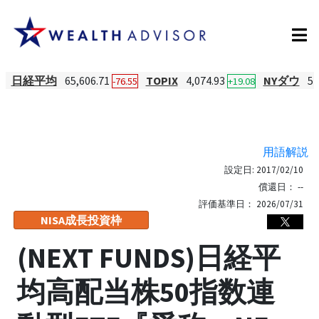
日経平均
65,606.71
TOPIX
4,074.93
NYダウ
54
-76.55
+19.08
用語解説
設定日:
2017/02/10
償還日：
--
評価基準日：
2026/07/31
NISA成長投資枠
(NEXT FUNDS)日経平
均高配当株50指数連