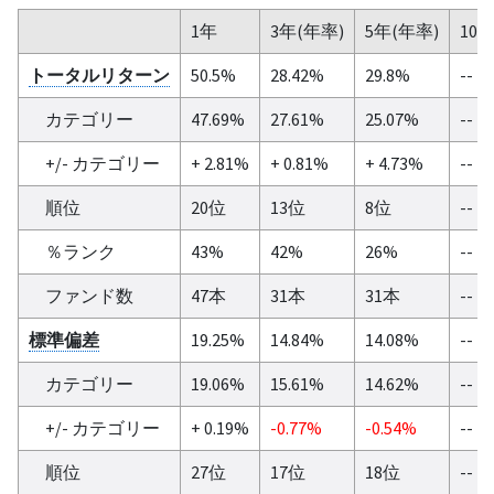
1年
3年(年率)
5年(年率)
10
トータルリターン
50.5%
28.42%
29.8%
--
カテゴリー
47.69%
27.61%
25.07%
--
+/- カテゴリー
+ 2.81%
+ 0.81%
+ 4.73%
--
順位
20位
13位
8位
--
％ランク
43%
42%
26%
--
ファンド数
47本
31本
31本
--
標準偏差
19.25%
14.84%
14.08%
--
カテゴリー
19.06%
15.61%
14.62%
--
+/- カテゴリー
+ 0.19%
-0.77%
-0.54%
--
順位
27位
17位
18位
--