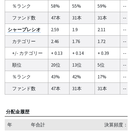
％ランク
58%
55%
59%
--
ファンド数
47本
31本
31本
--
シャープレシオ
2.59
1.9
2.11
--
カテゴリー
2.46
1.76
1.72
--
+/- カテゴリー
+ 0.13
+ 0.14
+ 0.39
--
順位
20位
13位
5位
--
％ランク
43%
42%
17%
--
ファンド数
47本
31本
31本
--
分配金履歴
年
年合計
決算頻度：四半期