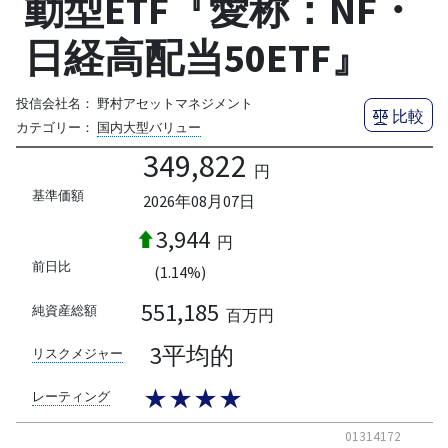
動型ETF『愛称：NF・
日経高配当50ETF』
投信会社名：
野村アセットマネジメント
比較
カテゴリー：
国内大型バリュー
349,822
円
基準価額
2026年08月07日
3,944
円
前日比
(1.14%)
551,185
純資産総額
百万円
3平均的
リスクメジャー
★★★★
レーティング
01314172