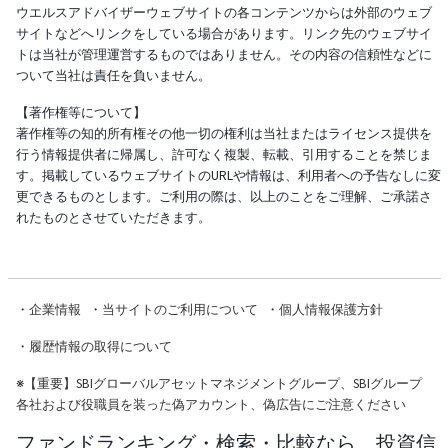
ウエルスアドバイザーウェブサイトの各コンテンツからは外部のウェブ
サイトなどへリンクをしている場合があります。リンク先のウェブサイ
トは当社が管理運営するものではありません。その内容の信頼性などに
ついて当社は責任を負いません。
【著作権等について】
著作権等の知的所有権その他一切の権利は当社またはライセンス提供を
行う情報提供者に帰属し、許可なく複製、転載、引用することを禁じま
す。掲載しているウェブサイトのURLや情報は、利用者への予告なしに変
更できるものとします。ご利用の際は、以上のことをご理解、ご承諾さ
れたものとさせていただきます。
・
企業情報
・
当サイトのご利用について
・
個人情報保護方針
・
履歴情報の取得について
※
【重要】SBIグローバルアセットマネジメントグループ、SBIグループ
各社および役職員を装った偽アカウント、偽広告にご注意ください
ファンドランキング・検索・比較なら、投資信