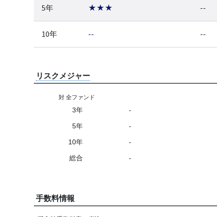
5年
★★★
--
10年
--
--
リスクメジャー
対 全ファンド
3年
-
5年
-
10年
-
総合
-
手数料情報