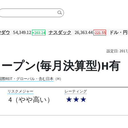
Yダウ
54,349.12
ナスダック
26,363.44
ドル・円
+263.24
-221.55
設定日:
2017
ープン(毎月決算型)H有
国際REIT・グローバル・含む日本
（H）
リスクメジャー
レーティング
4（やや高い）
★★★