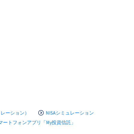
ュレーション）
NISAシミュレーション
マートフォンアプリ「My投資信託」