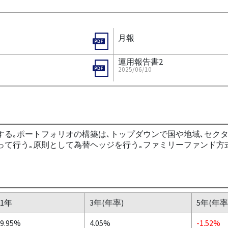
月報
運用報告書2
2025/06/10
する｡ポートフォリオの構築は､トップダウンで国や地域､セク
って行う｡原則として為替ヘッジを行う｡ファミリーファンド方式
1年
3年(年率)
5年(年率
9.95%
4.05%
-1.52%