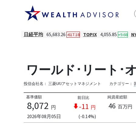
日経平均
65,683.26
TOPIX
4,055.85
N
-617.18
+9.68
ワールド･リート･オ
投信会社名：
三菱UFJアセットマネジメント
カテゴリー：
基準価額
純資産総額
前日比
8,072
46
-11
百万円
円
円
2026年08月05日
(-0.14%)