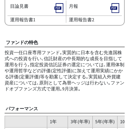
目論見書
月報
運用報告書1
運用報告書2
ファンドの特色
投資一任口座専用ファンド｡実質的に日本を含む先進国株
式への投資を行い､信託財産の中長期的な成長を目指して
運用を行う｡指定投資信託証券の選定については､運用体制
や運用哲学などの評価(定性評価)に加えて運用実績にかか
る評価(定量評価)等を勘案して決定する｡実質組入外貨建
資産については､原則として為替ヘッジは行わない｡ファン
ドオブファンズ方式で運用｡9月決算｡
パフォーマンス
1年
3年(年率)
5年(年率)
10