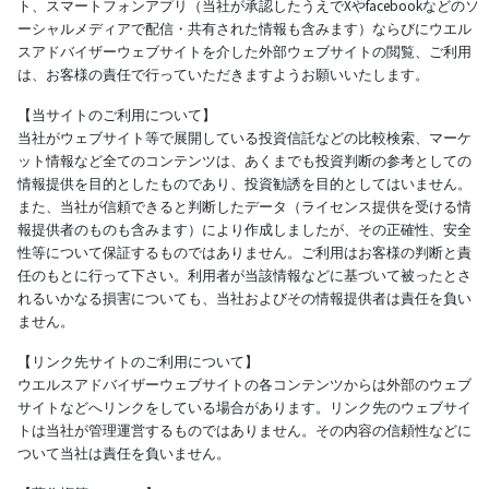
ト、スマートフォンアプリ（当社が承認したうえでXやfacebookなどのソ
ーシャルメディアで配信・共有された情報も含みます）ならびにウエル
スアドバイザーウェブサイトを介した外部ウェブサイトの閲覧、ご利用
は、お客様の責任で行っていただきますようお願いいたします。
【当サイトのご利用について】
当社がウェブサイト等で展開している投資信託などの比較検索、マーケ
ット情報など全てのコンテンツは、あくまでも投資判断の参考としての
情報提供を目的としたものであり、投資勧誘を目的としてはいません。
また、当社が信頼できると判断したデータ（ライセンス提供を受ける情
報提供者のものも含みます）により作成しましたが、その正確性、安全
性等について保証するものではありません。ご利用はお客様の判断と責
任のもとに行って下さい。利用者が当該情報などに基づいて被ったとさ
れるいかなる損害についても、当社およびその情報提供者は責任を負い
ません。
【リンク先サイトのご利用について】
ウエルスアドバイザーウェブサイトの各コンテンツからは外部のウェブ
サイトなどへリンクをしている場合があります。リンク先のウェブサイ
トは当社が管理運営するものではありません。その内容の信頼性などに
ついて当社は責任を負いません。