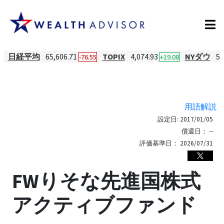
日経平均
65,606.71
TOPIX
4,074.93
NYダウ
54
-76.55
+19.08
用語解説
設定日:
2017/01/05
償還日：
--
評価基準日：
2026/07/31
FWりそな先進国株式
アクティブファンド