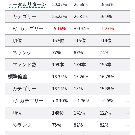
トータルリターン
20.09%
20.65%
15.63%
--
カテゴリー
25.25%
20.31%
16.9%
--
+/- カテゴリー
-5.16%
+ 0.34%
-1.27%
--
順位
152位
115位
114位
--
％ランク
77%
67%
74%
--
ファンド数
199本
174本
155本
--
標準偏差
16.33%
16.26%
16.78%
--
カテゴリー
16.14%
15%
15.88%
--
+/- カテゴリー
+ 0.19%
+ 1.26%
+ 0.9%
--
順位
148位
141位
127位
--
％ランク
75%
82%
82%
--