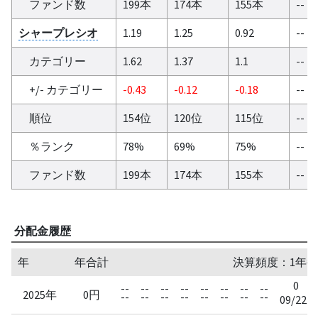
ファンド数
199本
174本
155本
--
シャープレシオ
1.19
1.25
0.92
--
カテゴリー
1.62
1.37
1.1
--
+/- カテゴリー
-0.43
-0.12
-0.18
--
順位
154位
120位
115位
--
％ランク
78%
69%
75%
--
ファンド数
199本
174本
155本
--
分配金履歴
年
年合計
決算頻度：1年毎
0
--
--
--
--
--
--
--
--
2025年
0円
--
--
--
--
--
--
--
--
09/22