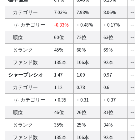
カテゴリー
7.03%
7.98%
8.06%
--
+/- カテゴリー
-0.33%
+ 0.48%
+ 0.17%
--
順位
60位
72位
63位
--
％ランク
45%
68%
69%
--
ファンド数
135本
106本
92本
--
シャープレシオ
1.47
1.09
0.97
--
カテゴリー
1.12
0.78
0.6
--
+/- カテゴリー
+ 0.35
+ 0.31
+ 0.37
--
順位
46位
26位
31位
--
％ランク
35%
25%
34%
--
ファンド数
135本
106本
92本
--