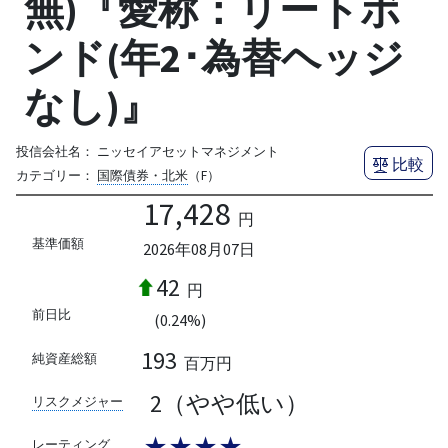
無)『愛称：リートボ
ンド(年2･為替ヘッジ
なし)』
投信会社名：
ニッセイアセットマネジメント
比較
カテゴリー：
国際債券・北米
（F）
17,428
円
基準価額
2026年08月07日
42
円
前日比
(0.24%)
193
純資産総額
百万円
2（やや低い）
リスクメジャー
★★★★
レーティング