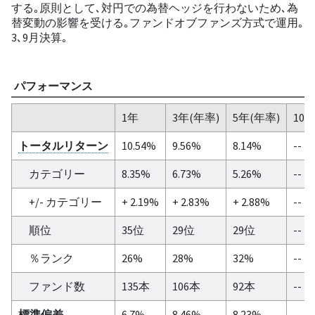
する｡原則として､対円での為替ヘッジを行わないため､為
替変動の影響を受ける｡ファンドオブファンズ方式で運用｡
3､9月決算｡
パフォーマンス
1年
3年(年率)
5年(年率)
10
トータルリターン
10.54%
9.56%
8.14%
--
カテゴリー
8.35%
6.73%
5.26%
--
+/- カテゴリー
+ 2.19%
+ 2.83%
+ 2.88%
--
順位
35位
29位
29位
--
％ランク
26%
28%
32%
--
ファンド数
135本
106本
92本
--
標準偏差
6.7%
8.46%
8.23%
--