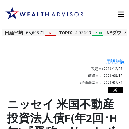
日経平均
65,606.71
TOPIX
4,074.93
NYダウ
54
-76.55
+19.08
用語解説
設定日:
2016/12/08
償還日：
2026/09/15
評価基準日：
2026/07/31
ニッセイ 米国不動産
投資法人債F(年2回･H