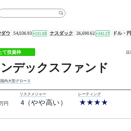
Yダウ
54,036.93
ナスダック
26,690.62
ドル・
+151.83
+342.27
みたて投資枠
設
5インデックスファンド
国内大型グロース
リスクメジャー
レーティング
4（やや高い）
★★★★
万円