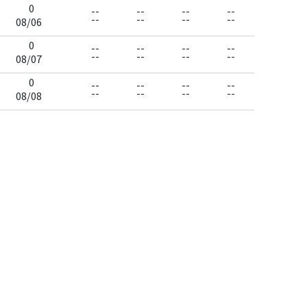
0
--
--
--
--
--
--
--
--
08/06
0
--
--
--
--
--
--
--
--
08/07
0
--
--
--
--
--
--
--
--
08/08