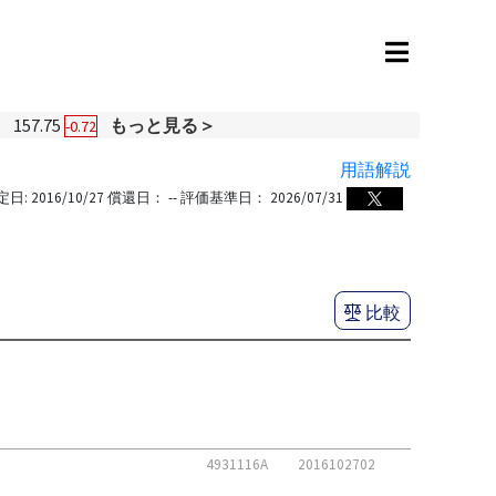
円
157.75
もっと見る＞
-0.72
用語解説
定日:
2016/10/27
償還日：
--
評価基準日：
2026/07/31
比較
4931116A
2016102702