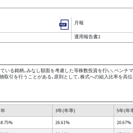
月報
運用報告書2
れている銘柄｡みなし額面を考慮した等株数投資を行い､ベンチ
先物取引を行うことがある｡原則として､株式への組入比率を高位
1年
3年(年率)
5年(年
58.75%
26.61%
20.67%