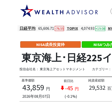
日経平均
65,606.71
TOPIX
4,074.93
N
-76.55
+19.08
NISA成長投資枠
NISAつ
東京海上･日経22
投信会社名：
東京海上アセットマネジメント
カテゴリー：
基準価額
純資産総額
前日比
43,859
29,532
-45
百
円
円
2026年08月07日
(-0.1%)