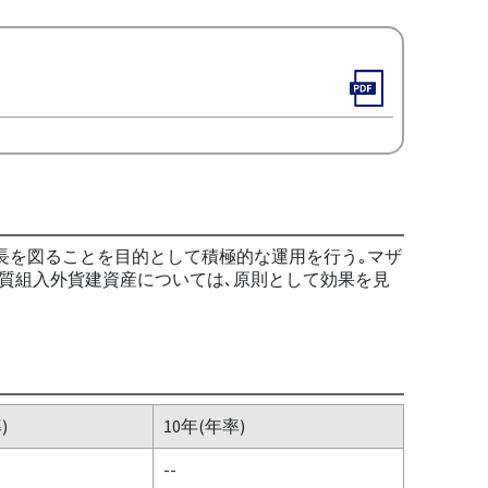
長を図ることを目的として積極的な運用を行う｡マザ
実質組入外貨建資産については､原則として効果を見
)
10年(年率)
--