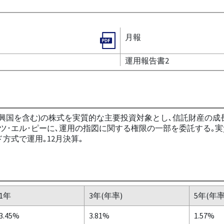
月報
運用報告書2
興国を含む)の株式を実質的な主要投資対象とし､信託財産の成
ツ･エル･ピーに､運用の指図に関する権限の一部を委託する｡
方式で運用｡12月決算｡
1年
3年(年率)
5年(年率
3.45%
3.81%
1.57%