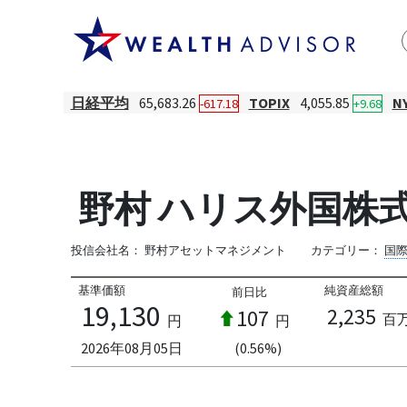
日経平均
65,683.26
TOPIX
4,055.85
N
-617.18
+9.68
野村 ハリス外国株式バ
投信会社名：
野村アセットマネジメント
カテゴリー：
国
基準価額
純資産総額
前日比
19,130
2,235
107
百
円
円
2026年08月05日
(0.56%)