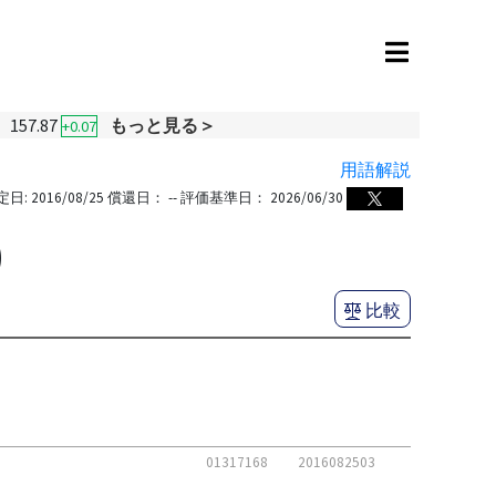
157.87
もっと見る＞
+0.07
用語解説
定日:
2016/08/25
償還日：
--
評価基準日：
2026/06/30
)
比較
01317168
2016082503