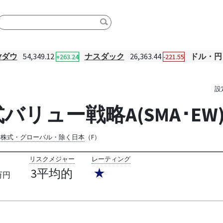
Yダウ
54,349.12
ナスダック
26,363.44
ドル・円
+263.24
-221.55
設
リュー戦略A(SMA･EW
際株式・グローバル・除く日本
（F）
リスクメジャー
レーティング
3平均的
★
万円