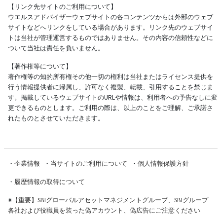
【リンク先サイトのご利用について】
ウエルスアドバイザーウェブサイトの各コンテンツからは外部のウェブ
サイトなどへリンクをしている場合があります。リンク先のウェブサイ
トは当社が管理運営するものではありません。その内容の信頼性などに
ついて当社は責任を負いません。
【著作権等について】
著作権等の知的所有権その他一切の権利は当社またはライセンス提供を
行う情報提供者に帰属し、許可なく複製、転載、引用することを禁じま
す。掲載しているウェブサイトのURLや情報は、利用者への予告なしに変
更できるものとします。ご利用の際は、以上のことをご理解、ご承諾さ
れたものとさせていただきます。
・
企業情報
・
当サイトのご利用について
・
個人情報保護方針
・
履歴情報の取得について
※
【重要】SBIグローバルアセットマネジメントグループ、SBIグループ
各社および役職員を装った偽アカウント、偽広告にご注意ください