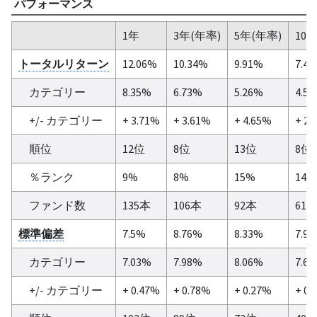
パフォーマンス
1年
3年(年率)
5年(年率)
10
トータルリターン
12.06%
10.34%
9.91%
7.4
カテゴリー
8.35%
6.73%
5.26%
4.5
+/- カテゴリー
+ 3.71%
+ 3.61%
+ 4.65%
+ 2.
順位
12位
8位
13位
8位
％ランク
9%
8%
15%
14%
ファンド数
135本
106本
92本
61
標準偏差
7.5%
8.76%
8.33%
7.9
カテゴリー
7.03%
7.98%
8.06%
7.6
+/- カテゴリー
+ 0.47%
+ 0.78%
+ 0.27%
+ 0.