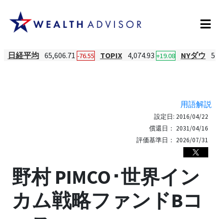
日経平均
65,606.71
TOPIX
4,074.93
NYダウ
54
-76.55
+19.08
用語解説
設定日:
2016/04/22
償還日：
2031/04/16
評価基準日：
2026/07/31
野村 PIMCO･世界イン
カム戦略ファンドBコ