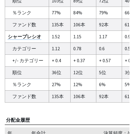
順位
103位
89位
72位
40
％ランク
77%
84%
79%
66%
ファンド数
135本
106本
92本
61
シャープレシオ
1.52
1.15
1.17
0.94
カテゴリー
1.12
0.78
0.6
0.54
+/- カテゴリー
+ 0.4
+ 0.37
+ 0.57
+ 0.4
順位
36位
12位
5位
3位
％ランク
27%
12%
6%
5%
ファンド数
135本
106本
92本
61
分配金履歴
年
年合計
決算頻度：半