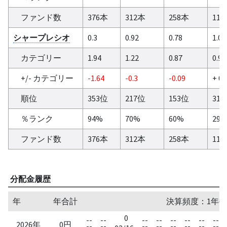
ファンド数
376本
312本
258本
11
シャープレシオ
0.3
0.92
0.78
1.05
カテゴリー
1.94
1.22
0.87
0.91
+/- カテゴリー
-1.64
-0.3
-0.09
+ 0.
順位
353位
217位
153位
31
％ランク
94%
70%
60%
29
ファンド数
376本
312本
258本
11
分配金履歴
年
年合計
決算頻度：1年毎
0
--
--
--
--
--
--
--
--
2026年
0円
--
--
--
--
--
--
--
--