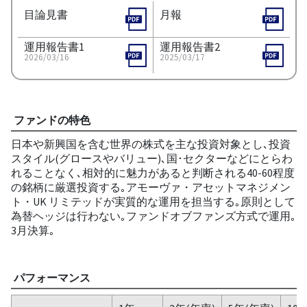
目論見書
月報
運用報告書1
運用報告書2
2026/03/16
2025/03/17
ファンドの特色
日本や新興国を含む世界の株式を主な投資対象とし､投資
スタイル(グロースやバリュー)､国･セクターなどにとらわ
れることなく､相対的に魅力があると判断される40-60程度
の銘柄に厳選投資する｡アモーヴァ・アセットマネジメン
ト・UK リミテッドが実質的な運用を担当する｡原則として
為替ヘッジは行わない｡ファンドオブファンズ方式で運用｡
3月決算｡
パフォーマンス