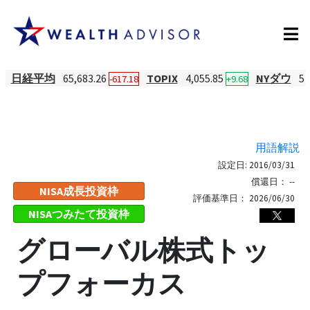
日経平均
65,683.26
TOPIX
4,055.85
NYダウ
54
-617.18
+9.68
用語解説
設定日:
2016/03/31
償還日：
--
NISA成長投資枠
評価基準日：
2026/06/30
NISAつみたて投資枠
グローバル株式トッ
プフォーカス