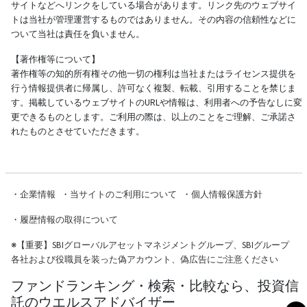
サイトなどへリンクをしている場合があります。リンク先のウェブサイ
トは当社が管理運営するものではありません。その内容の信頼性などに
ついて当社は責任を負いません。
【著作権等について】
著作権等の知的所有権その他一切の権利は当社またはライセンス提供を
行う情報提供者に帰属し、許可なく複製、転載、引用することを禁じま
す。掲載しているウェブサイトのURLや情報は、利用者への予告なしに変
更できるものとします。ご利用の際は、以上のことをご理解、ご承諾さ
れたものとさせていただきます。
・
企業情報
・
当サイトのご利用について
・
個人情報保護方針
・
履歴情報の取得について
※
【重要】SBIグローバルアセットマネジメントグループ、SBIグループ
各社および役職員を装った偽アカウント、偽広告にご注意ください
ファンドランキング・検索・比較なら、投資信
託のウエルスアドバイザー