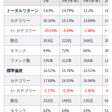
1年
3年(年率)
5年(年率)
10
トータルリターン
5.63%
14.79%
12.2%
16.
カテゴリー
35.16%
19.13%
13.68%
14.
+/- カテゴリー
-29.53%
-4.34%
-1.48%
+ 1
順位
353位
222位
168位
30
％ランク
94%
72%
66%
28
ファンド数
376本
312本
258本
11
標準偏差
16.51%
15.78%
15.51%
15.
カテゴリー
17.68%
16.03%
16.96%
15.
+/- カテゴリー
-1.17%
-0.25%
-1.45%
-0.
順位
232位
199位
135位
56
％ランク
62%
64%
53%
51