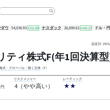
Yダウ
54,036.93
ナスダック
26,690.62
ドル・
+151.83
+342.27
設定日:
2015
ティ株式F(年1回決算型
株式・グローバル・除く日本
（F）
リスクメジャー
レーティング
4（やや高い）
★★
万円