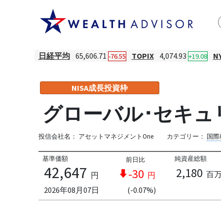
日経平均
65,606.71
TOPIX
4,074.93
N
-76.55
+19.08
NISA成長投資枠
グローバル･セキュリ
投信会社名：
アセットマネジメントOne
カテゴリー：
国際
基準価額
純資産総額
前日比
42,647
2,180
-30
百
円
円
2026年08月07日
(-0.07%)