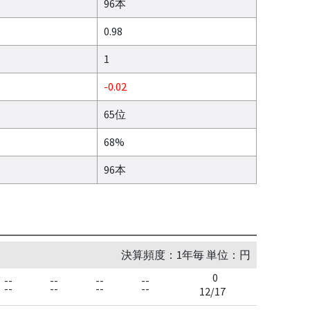
96本
0.98
1
-0.02
65位
68%
96本
決算頻度：1年毎 単位：円
0
--
--
--
--
--
--
--
--
12/17