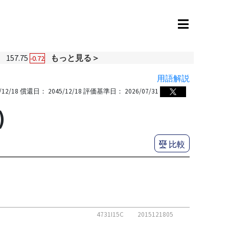
円
157.75
もっと見る＞
-0.72
用語解説
/12/18
償還日：
2045/12/18
評価基準日：
2026/07/31
)
比較
4731I15C
2015121805