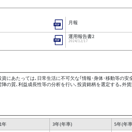
月報
運用報告書2
2024/12/17
資にあたっては､日常生活に不可欠な｢情報･身体･移動等の安
営陣の質､利益成長性等の分析を行い､投資銘柄を選定する｡外
1年
3年(年率)
5年(年率