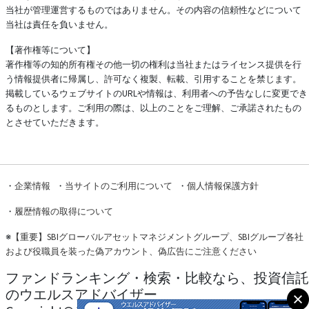
当社が管理運営するものではありません。その内容の信頼性などについて
当社は責任を負いません。
【著作権等について】
著作権等の知的所有権その他一切の権利は当社またはライセンス提供を行
う情報提供者に帰属し、許可なく複製、転載、引用することを禁じます。
掲載しているウェブサイトのURLや情報は、利用者への予告なしに変更でき
るものとします。ご利用の際は、以上のことをご理解、ご承諾されたもの
とさせていただきます。
・
企業情報
・
当サイトのご利用について
・
個人情報保護方針
・
履歴情報の取得について
※
【重要】SBIグローバルアセットマネジメントグループ、SBIグループ各社
および役職員を装った偽アカウント、偽広告にご注意ください
ファンドランキング・検索・比較なら、投資信託
のウエルスアドバイザー