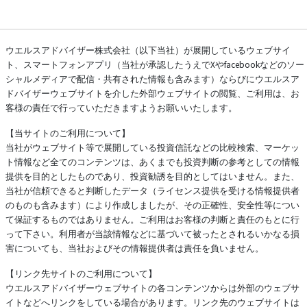
ウエルスアドバイザー株式会社（以下当社）が展開しているウェブサイ
ト、スマートフォンアプリ（当社が承認したうえでXやfacebookなどのソー
シャルメディアで配信・共有された情報も含みます）ならびにウエルスア
ドバイザーウェブサイトを介した外部ウェブサイトの閲覧、ご利用は、お
客様の責任で行っていただきますようお願いいたします。
【当サイトのご利用について】
当社がウェブサイト等で展開している投資信託などの比較検索、マーケッ
ト情報など全てのコンテンツは、あくまでも投資判断の参考としての情報
提供を目的としたものであり、投資勧誘を目的としてはいません。また、
当社が信頼できると判断したデータ（ライセンス提供を受ける情報提供者
のものも含みます）により作成しましたが、その正確性、安全性等につい
て保証するものではありません。ご利用はお客様の判断と責任のもとに行
って下さい。利用者が当該情報などに基づいて被ったとされるいかなる損
害についても、当社およびその情報提供者は責任を負いません。
【リンク先サイトのご利用について】
ウエルスアドバイザーウェブサイトの各コンテンツからは外部のウェブサ
イトなどへリンクをしている場合があります。リンク先のウェブサイトは