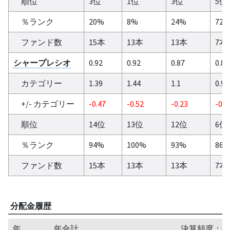
順位
3位
1位
3位
5位
％ランク
20%
8%
24%
72
ファンド数
15本
13本
13本
7本
シャープレシオ
0.92
0.92
0.87
0.87
カテゴリー
1.39
1.44
1.1
0.94
+/- カテゴリー
-0.47
-0.52
-0.23
-0.0
順位
14位
13位
12位
6位
％ランク
94%
100%
93%
86
ファンド数
15本
13本
13本
7本
分配金履歴
年
年合計
決算頻度：半