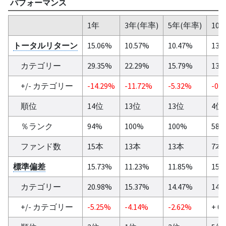
パフォーマンス
1年
3年(年率)
5年(年率)
10
トータルリターン
15.06%
10.57%
10.47%
13.
カテゴリー
29.35%
22.29%
15.79%
13.
+/- カテゴリー
-14.29%
-11.72%
-5.32%
-0.
順位
14位
13位
13位
4位
％ランク
94%
100%
100%
58
ファンド数
15本
13本
13本
7本
標準偏差
15.73%
11.23%
11.85%
15.
カテゴリー
20.98%
15.37%
14.47%
14.
+/- カテゴリー
-5.25%
-4.14%
-2.62%
+ 0