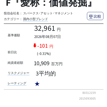
F『愛称：価値発掘』
投信会社名：
スパークス･アセット･マネジメント
比較
カテゴリー：
国内小型ブレンド
32,961
円
基準価額
2026年08月07日
-101
円
前日比
(-0.31%)
10,909
純資産総額
百万円
3平均的
リスクメジャー
★
レーティング
80312159
2015093005