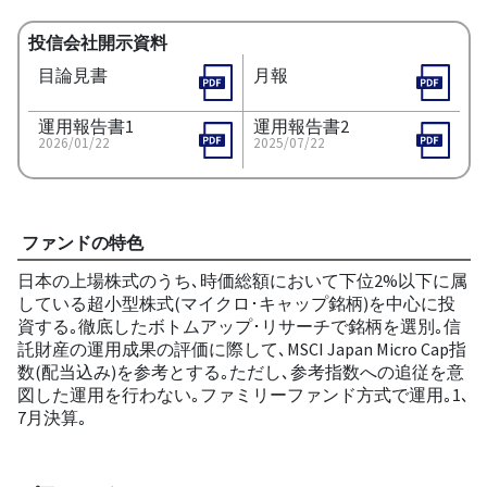
投信会社開示資料
目論見書
月報
運用報告書1
運用報告書2
2026/01/22
2025/07/22
ファンドの特色
日本の上場株式のうち､時価総額において下位2%以下に属
している超小型株式(マイクロ･キャップ銘柄)を中心に投
資する｡徹底したボトムアップ･リサーチで銘柄を選別｡信
託財産の運用成果の評価に際して､MSCI Japan Micro Cap指
数(配当込み)を参考とする｡ただし､参考指数への追従を意
図した運用を行わない｡ファミリーファンド方式で運用｡1､
7月決算｡