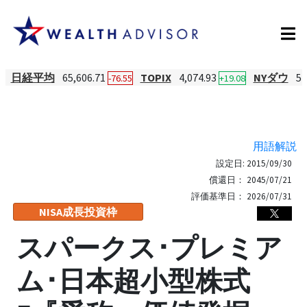
日経平均
65,606.71
TOPIX
4,074.93
NYダウ
54
-76.55
+19.08
用語解説
設定日:
2015/09/30
償還日：
2045/07/21
評価基準日：
2026/07/31
NISA成長投資枠
スパークス･プレミア
ム･日本超小型株式