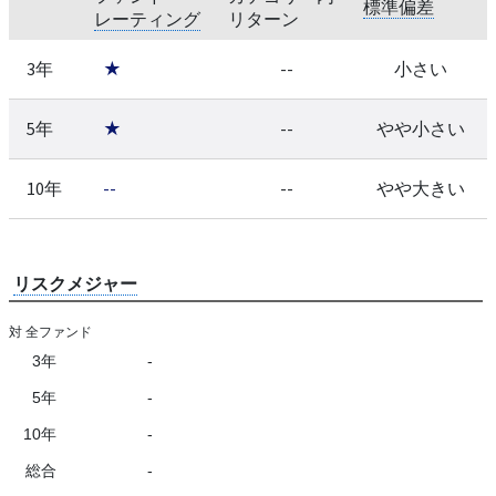
標準偏差
レーティング
リターン
3年
★
--
小さい
5年
★
--
やや小さい
10年
--
--
やや大きい
リスクメジャー
対 全ファンド
3年
-
5年
-
10年
-
総合
-