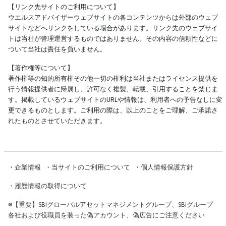
【リンク先サイトのご利用について】
ウエルスアドバイザーウェブサイトの各コンテンツからは外部のウェブ
サイトなどへリンクをしている場合があります。リンク先のウェブサイ
トは当社が管理運営するものではありません。その内容の信頼性などに
ついて当社は責任を負いません。
【著作権等について】
著作権等の知的所有権その他一切の権利は当社またはライセンス提供を
行う情報提供者に帰属し、許可なく複製、転載、引用することを禁じま
す。掲載しているウェブサイトのURLや情報は、利用者への予告なしに変
更できるものとします。ご利用の際は、以上のことをご理解、ご承諾さ
れたものとさせていただきます。
・
企業情報
・
当サイトのご利用について
・
個人情報保護方針
・
履歴情報の取得について
※
【重要】SBIグローバルアセットマネジメントグループ、SBIグループ
各社および役職員を装った偽アカウント、偽広告にご注意ください