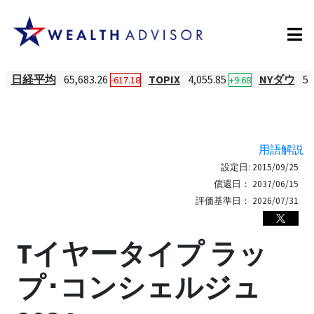
日経平均
65,683.26
TOPIX
4,055.85
NYダウ
54
-617.18
+9.68
用語解説
設定日:
2015/09/25
償還日：
2037/06/15
評価基準日：
2026/07/31
Tイヤータイプ ラッ
プ･コンシェルジュ