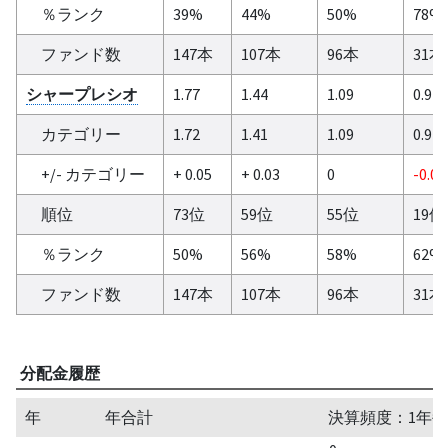
％ランク
39%
44%
50%
78%
ファンド数
147本
107本
96本
31本
シャープレシオ
1.77
1.44
1.09
0.9
カテゴリー
1.72
1.41
1.09
0.91
+/- カテゴリー
+ 0.05
+ 0.03
0
-0.01
順位
73位
59位
55位
19位
％ランク
50%
56%
58%
62%
ファンド数
147本
107本
96本
31本
分配金履歴
年
年合計
決算頻度：1年毎