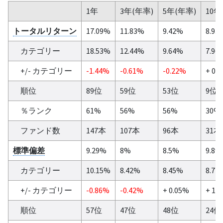
1年
3年(年率)
5年(年率)
10年
トータルリターン
17.09%
11.83%
9.42%
8.93
カテゴリー
18.53%
12.44%
9.64%
7.96
+/- カテゴリー
-1.44%
-0.61%
-0.22%
+ 0.
順位
89位
59位
53位
9位
％ランク
61%
56%
56%
30%
ファンド数
147本
107本
96本
31本
標準偏差
9.29%
8%
8.5%
9.89
カテゴリー
10.15%
8.42%
8.45%
8.71
+/- カテゴリー
-0.86%
-0.42%
+ 0.05%
+ 1.
順位
57位
47位
48位
24位