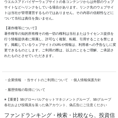
ウエルスアドバイザーウェブサイトの各コンテンツからは外部のウェブ
サイトなどへリンクをしている場合があります。リンク先のウェブサイ
トは当社が管理運営するものではありません。その内容の信頼性などに
ついて当社は責任を負いません。
【著作権等について】
著作権等の知的所有権その他一切の権利は当社またはライセンス提供を
行う情報提供者に帰属し、許可なく複製、転載、引用することを禁じま
す。掲載しているウェブサイトのURLや情報は、利用者への予告なしに変
更できるものとします。ご利用の際は、以上のことをご理解、ご承諾さ
れたものとさせていただきます。
・
企業情報
・
当サイトのご利用について
・
個人情報保護方針
・
履歴情報の取得について
※
【重要】SBIグローバルアセットマネジメントグループ、SBIグループ
各社および役職員を装った偽アカウント、偽広告にご注意ください
ファンドランキング・検索・比較なら、投資信