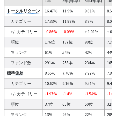
1年
3年(年率)
5年(年率)
10年
トータルリターン
16.47%
11.9%
9.81%
8.51
カテゴリー
17.33%
11.99%
8.8%
8.02
+/- カテゴリー
-0.86%
-0.09%
+ 1.01%
+ 0.
順位
176位
137位
98位
71位
％ランク
61%
54%
42%
44%
ファンド数
291本
258本
234本
165
標準偏差
8.65%
7.76%
7.97%
7.8%
カテゴリー
10.62%
9.16%
9.51%
9.42
+/- カテゴリー
-1.97%
-1.4%
-1.54%
-1.6
順位
37位
65位
50位
32位
％ランク
13%
26%
22%
20%