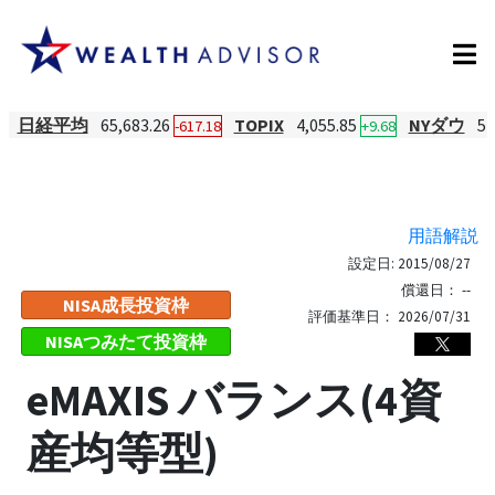
日経平均
65,683.26
TOPIX
4,055.85
NYダウ
54
-617.18
+9.68
用語解説
設定日:
2015/08/27
償還日：
--
NISA成長投資枠
評価基準日：
2026/07/31
NISAつみたて投資枠
eMAXIS バランス(4資
産均等型)