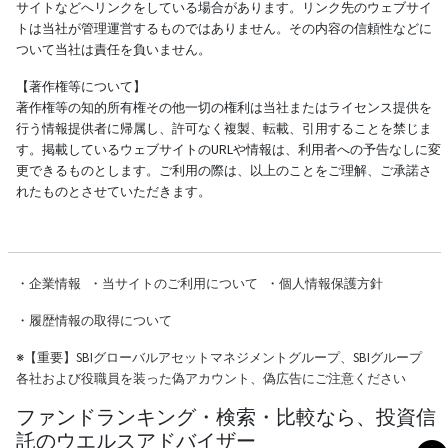
サイトなどへリンクをしている場合があります。リンク先のウェブサイ
トは当社が管理運営するものではありません。その内容の信頼性などに
ついて当社は責任を負いません。
【著作権等について】
著作権等の知的所有権その他一切の権利は当社またはライセンス提供を
行う情報提供者に帰属し、許可なく複製、転載、引用することを禁じま
す。掲載しているウェブサイトのURLや情報は、利用者への予告なしに変
更できるものとします。ご利用の際は、以上のことをご理解、ご承諾さ
れたものとさせていただきます。
・
企業情報
・
当サイトのご利用について
・
個人情報保護方針
・
履歴情報の取得について
※
【重要】SBIグローバルアセットマネジメントグループ、SBIグループ
各社および役職員を装った偽アカウント、偽広告にご注意ください
ファンドランキング・検索・比較なら、投資信
託のウエルスアドバイザー