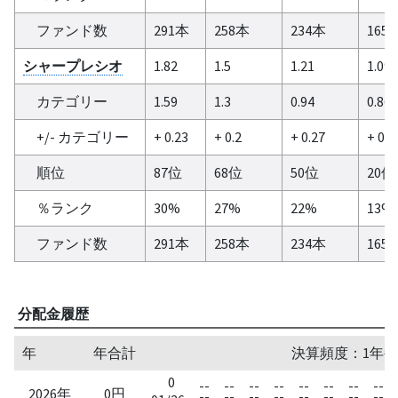
ファンド数
291本
258本
234本
165
シャープレシオ
1.82
1.5
1.21
1.09
カテゴリー
1.59
1.3
0.94
0.86
+/- カテゴリー
+ 0.23
+ 0.2
+ 0.27
+ 0.2
順位
87位
68位
50位
20位
％ランク
30%
27%
22%
13%
ファンド数
291本
258本
234本
165
分配金履歴
年
年合計
決算頻度：1年毎
0
--
--
--
--
--
--
--
--
2026年
0円
--
--
--
--
--
--
--
--