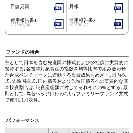
目論見書
月報
運用報告書1
運用報告書2
2026/01/26
2025/01/27
ファンドの特色
主として日本を含む先進国の株式および公社債に実質的に
投資する｡各投資対象資産の指数を均等比率で組み合わせ
た合成ベンチマークに連動する投資成果をめざす｡国内株
式､先進国株式､国内債券および先進国債券への実質的な基
本投資割合は､純資産総額に対してそれぞれ25%とする｡原
則として､為替ヘッジは行わない｡ファミリーファンド方式
で運用｡1月決算｡
パフォーマンス