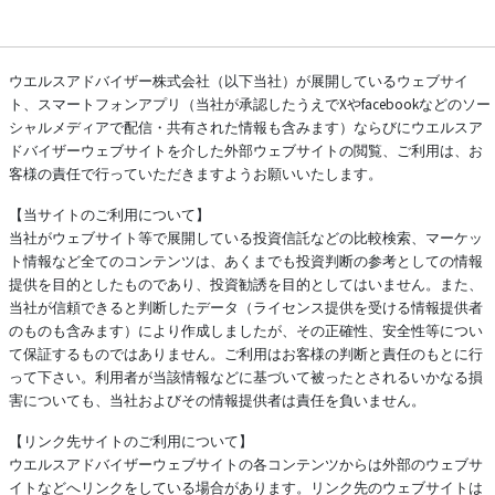
ウエルスアドバイザー株式会社（以下当社）が展開しているウェブサイ
ト、スマートフォンアプリ（当社が承認したうえでXやfacebookなどのソー
シャルメディアで配信・共有された情報も含みます）ならびにウエルスア
ドバイザーウェブサイトを介した外部ウェブサイトの閲覧、ご利用は、お
客様の責任で行っていただきますようお願いいたします。
【当サイトのご利用について】
当社がウェブサイト等で展開している投資信託などの比較検索、マーケッ
ト情報など全てのコンテンツは、あくまでも投資判断の参考としての情報
提供を目的としたものであり、投資勧誘を目的としてはいません。また、
当社が信頼できると判断したデータ（ライセンス提供を受ける情報提供者
のものも含みます）により作成しましたが、その正確性、安全性等につい
て保証するものではありません。ご利用はお客様の判断と責任のもとに行
って下さい。利用者が当該情報などに基づいて被ったとされるいかなる損
害についても、当社およびその情報提供者は責任を負いません。
【リンク先サイトのご利用について】
ウエルスアドバイザーウェブサイトの各コンテンツからは外部のウェブサ
イトなどへリンクをしている場合があります。リンク先のウェブサイトは