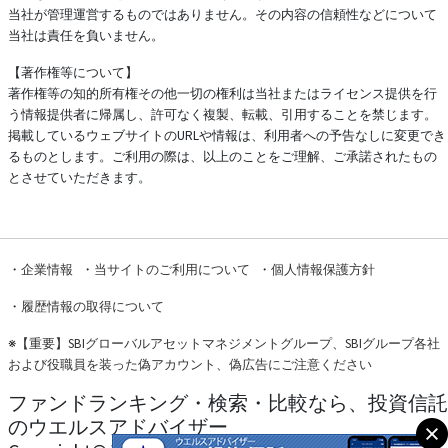
当社が管理運営するものではありません。その内容の信頼性などについて
当社は責任を負いません。
【著作権等について】
著作権等の知的所有権その他一切の権利は当社またはライセンス提供を行
う情報提供者に帰属し、許可なく複製、転載、引用することを禁じます。
掲載しているウェブサイトのURLや情報は、利用者への予告なしに変更でき
るものとします。ご利用の際は、以上のことをご理解、ご承諾されたもの
とさせていただきます。
・
企業情報
・
当サイトのご利用について
・
個人情報保護方針
・
履歴情報の取得について
※
【重要】SBIグローバルアセットマネジメントグループ、SBIグループ各社
および役職員を装った偽アカウント、偽広告にご注意ください
ファンドランキング・検索・比較なら、投資信託
のウエルスアドバイザー