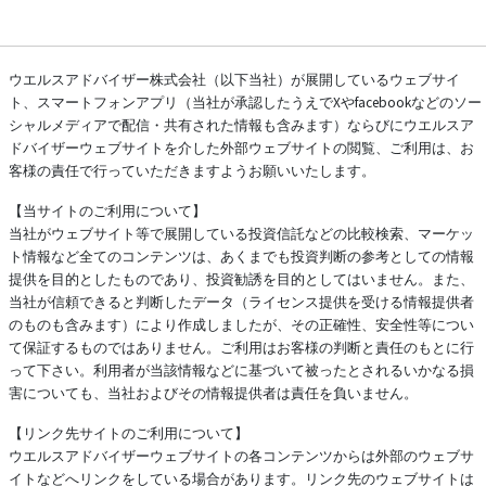
ウエルスアドバイザー株式会社（以下当社）が展開しているウェブサイ
ト、スマートフォンアプリ（当社が承認したうえでXやfacebookなどのソー
シャルメディアで配信・共有された情報も含みます）ならびにウエルスア
ドバイザーウェブサイトを介した外部ウェブサイトの閲覧、ご利用は、お
客様の責任で行っていただきますようお願いいたします。
【当サイトのご利用について】
当社がウェブサイト等で展開している投資信託などの比較検索、マーケッ
ト情報など全てのコンテンツは、あくまでも投資判断の参考としての情報
提供を目的としたものであり、投資勧誘を目的としてはいません。また、
当社が信頼できると判断したデータ（ライセンス提供を受ける情報提供者
のものも含みます）により作成しましたが、その正確性、安全性等につい
て保証するものではありません。ご利用はお客様の判断と責任のもとに行
って下さい。利用者が当該情報などに基づいて被ったとされるいかなる損
害についても、当社およびその情報提供者は責任を負いません。
【リンク先サイトのご利用について】
ウエルスアドバイザーウェブサイトの各コンテンツからは外部のウェブサ
イトなどへリンクをしている場合があります。リンク先のウェブサイトは