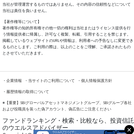
当社が管理運営するものではありません。その内容の信頼性などについて
当社は責任を負いません。
【著作権等について】
著作権等の知的所有権その他一切の権利は当社またはライセンス提供を行
う情報提供者に帰属し、許可なく複製、転載、引用することを禁じます。
掲載しているウェブサイトのURLや情報は、利用者への予告なしに変更でき
るものとします。ご利用の際は、以上のことをご理解、ご承諾されたもの
とさせていただきます。
・
企業情報
・
当サイトのご利用について
・
個人情報保護方針
・
履歴情報の取得について
※
【重要】SBIグローバルアセットマネジメントグループ、SBIグループ各社
および役職員を装った偽アカウント、偽広告にご注意ください
ファンドランキング・検索・比較なら、投資信託
のウエルスアドバイザー