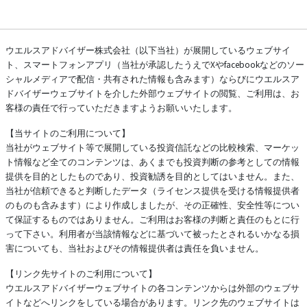
ウエルスアドバイザー株式会社（以下当社）が展開しているウェブサイ
ト、スマートフォンアプリ（当社が承認したうえでXやfacebookなどのソー
シャルメディアで配信・共有された情報も含みます）ならびにウエルスア
ドバイザーウェブサイトを介した外部ウェブサイトの閲覧、ご利用は、お
客様の責任で行っていただきますようお願いいたします。
【当サイトのご利用について】
当社がウェブサイト等で展開している投資信託などの比較検索、マーケッ
ト情報など全てのコンテンツは、あくまでも投資判断の参考としての情報
提供を目的としたものであり、投資勧誘を目的としてはいません。また、
当社が信頼できると判断したデータ（ライセンス提供を受ける情報提供者
のものも含みます）により作成しましたが、その正確性、安全性等につい
て保証するものではありません。ご利用はお客様の判断と責任のもとに行
って下さい。利用者が当該情報などに基づいて被ったとされるいかなる損
害についても、当社およびその情報提供者は責任を負いません。
【リンク先サイトのご利用について】
ウエルスアドバイザーウェブサイトの各コンテンツからは外部のウェブサ
イトなどへリンクをしている場合があります。リンク先のウェブサイトは