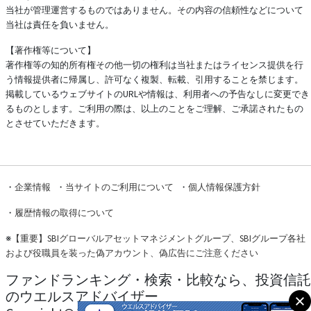
当社が管理運営するものではありません。その内容の信頼性などについて
当社は責任を負いません。
【著作権等について】
著作権等の知的所有権その他一切の権利は当社またはライセンス提供を行
う情報提供者に帰属し、許可なく複製、転載、引用することを禁じます。
掲載しているウェブサイトのURLや情報は、利用者への予告なしに変更でき
るものとします。ご利用の際は、以上のことをご理解、ご承諾されたもの
とさせていただきます。
・
企業情報
・
当サイトのご利用について
・
個人情報保護方針
・
履歴情報の取得について
※
【重要】SBIグローバルアセットマネジメントグループ、SBIグループ各社
および役職員を装った偽アカウント、偽広告にご注意ください
ファンドランキング・検索・比較なら、投資信託
のウエルスアドバイザー