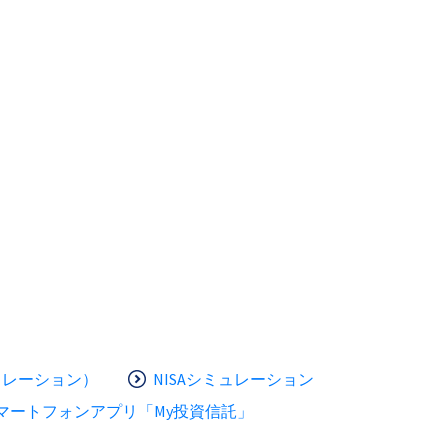
ュレーション）
NISAシミュレーション
マートフォンアプリ「My投資信託」