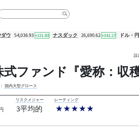
Yダウ
54,036.93
ナスダック
26,690.62
ドル・
+151.83
+342.27
設
選株式ファンド『愛称：収
：
国内大型グロース
リスクメジャー
レーティング
3平均的
★★★★★
円