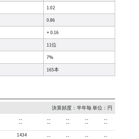
1.02
0.86
+ 0.16
11位
7%
165本
決算頻度：半年毎 単位：円
--
--
--
--
--
--
--
--
--
--
1434
--
--
--
--