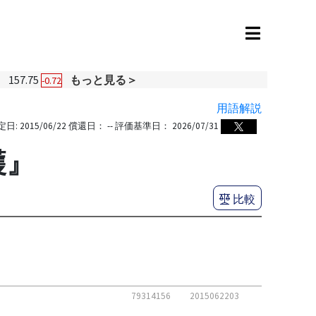
円
157.75
もっと見る＞
-0.72
用語解説
定日:
2015/06/22
償還日：
--
評価基準日：
2026/07/31
穫』
比較
79314156
2015062203