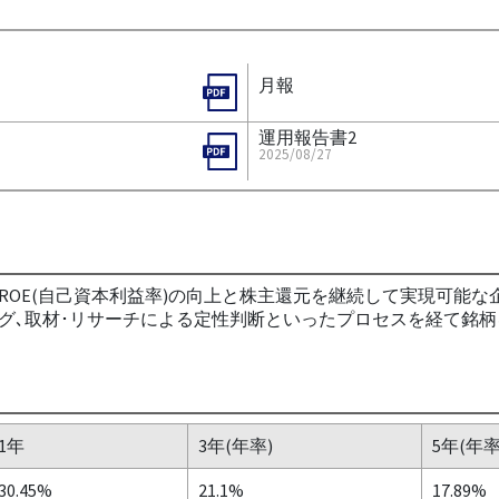
月報
運用報告書2
2025/08/27
ROE(自己資本利益率)の向上と株主還元を継続して実現可能
グ､取材･リサーチによる定性判断といったプロセスを経て銘柄を
1年
3年(年率)
5年(年率
30.45%
21.1%
17.89%