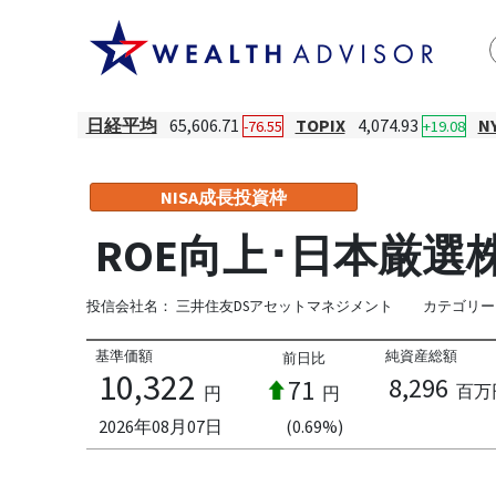
日経平均
65,606.71
TOPIX
4,074.93
N
-76.55
+19.08
NISA成長投資枠
ROE向上･日本厳
投信会社名：
三井住友DSアセットマネジメント
カテゴリー
基準価額
純資産総額
前日比
10,322
8,296
71
百万
円
円
2026年08月07日
(0.69%)