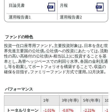
目論見書
月報
運用報告書1
運用報告書2
ファンドの特色
投資一任口座専用ファンド｡主要投資対象は､日本を含む世
界先進主要国の公社債｡公社債への投資にあたっては､流動
性の高い高格付の公社債(A-相当以上)に投資することを基
本とし､為替ヘッジベースでの利回り水準､各国の金利見通
し等を勘案してポートフォリオを構築することで､収益の
確保を目指す｡ファミリーファンド方式で運用｡12月決算｡
パフォーマンス
1年
3年(年率)
5年(年率)
10
トータルリターン
-1.01%
-0.87%
-2.21%
-1%