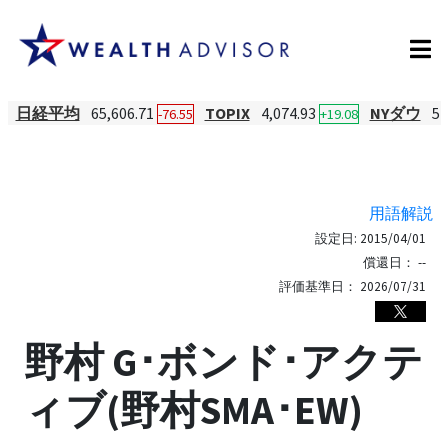
日経平均
65,606.71
TOPIX
4,074.93
NYダウ
54
-76.55
+19.08
用語解説
設定日:
2015/04/01
償還日：
--
評価基準日：
2026/07/31
野村 G･ボンド･アクテ
ィブ(野村SMA･EW)