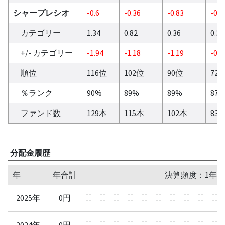
シャープレシオ
-0.6
-0.36
-0.83
-0.4
カテゴリー
1.34
0.82
0.36
0.34
+/- カテゴリー
-1.94
-1.18
-1.19
-0.8
順位
116位
102位
90位
72
％ランク
90%
89%
89%
87
ファンド数
129本
115本
102本
83
分配金履歴
年
年合計
決算頻度：1年毎
--
--
--
--
--
--
--
--
--
--
2025年
0円
--
--
--
--
--
--
--
--
--
--
--
--
--
--
--
--
--
--
--
--
2024年
0円