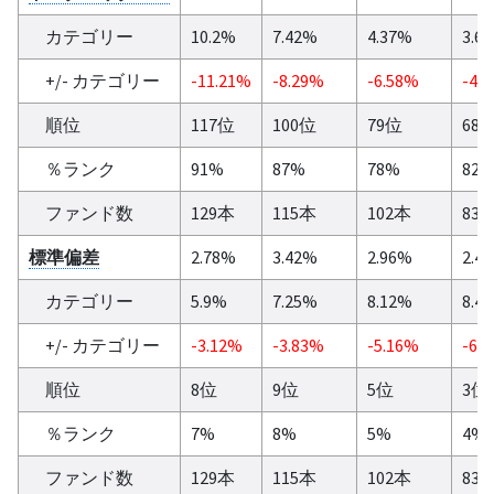
カテゴリー
10.2%
7.42%
4.37%
3.6
+/- カテゴリー
-11.21%
-8.29%
-6.58%
-4.
順位
117位
100位
79位
68
％ランク
91%
87%
78%
82
ファンド数
129本
115本
102本
83
標準偏差
2.78%
3.42%
2.96%
2.4
カテゴリー
5.9%
7.25%
8.12%
8.4
+/- カテゴリー
-3.12%
-3.83%
-5.16%
-6.
順位
8位
9位
5位
3位
％ランク
7%
8%
5%
4%
ファンド数
129本
115本
102本
83