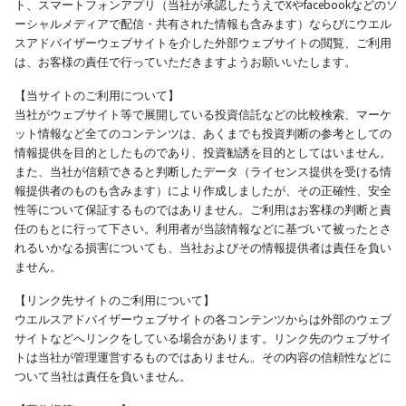
ト、スマートフォンアプリ（当社が承認したうえでXやfacebookなどのソ
ーシャルメディアで配信・共有された情報も含みます）ならびにウエル
スアドバイザーウェブサイトを介した外部ウェブサイトの閲覧、ご利用
は、お客様の責任で行っていただきますようお願いいたします。
【当サイトのご利用について】
当社がウェブサイト等で展開している投資信託などの比較検索、マーケ
ット情報など全てのコンテンツは、あくまでも投資判断の参考としての
情報提供を目的としたものであり、投資勧誘を目的としてはいません。
また、当社が信頼できると判断したデータ（ライセンス提供を受ける情
報提供者のものも含みます）により作成しましたが、その正確性、安全
性等について保証するものではありません。ご利用はお客様の判断と責
任のもとに行って下さい。利用者が当該情報などに基づいて被ったとさ
れるいかなる損害についても、当社およびその情報提供者は責任を負い
ません。
【リンク先サイトのご利用について】
ウエルスアドバイザーウェブサイトの各コンテンツからは外部のウェブ
サイトなどへリンクをしている場合があります。リンク先のウェブサイ
トは当社が管理運営するものではありません。その内容の信頼性などに
ついて当社は責任を負いません。