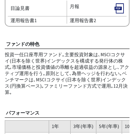
月報
目論見書
運用報告書1
運用報告書2
ファンドの特色
投資一任口座専用ファンド｡主要投資対象は､MSCIコクサ
イ(日本を除く世界)インデックスを構成する発行体の株
式｡市場価格と投資価値の乖離を超過収益の源泉とし､アク
ティブ運用を行う｡原則として､為替ヘッジを行わない｡ベ
ンチマークは､MSCIコクサイ(日本を除く世界)インデック
ス(円換算ベース)｡ファミリーファンド方式で運用｡12月決
算｡
パフォーマンス
1年
3年(年率)
5年(年率)
10