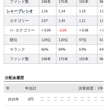
ファンド数
198本
175本
155本
96
シャープレシオ
2.16
1.34
1.19
1.06
カテゴリー
2.07
1.43
1.11
1.05
+/- カテゴリー
+ 0.09
-0.09
+ 0.08
+ 0.
順位
129位
120位
97位
61
％ランク
66%
69%
63%
64%
ファンド数
198本
175本
155本
96
分配金履歴
年
年合計
決算頻度：1年毎
--
--
--
--
--
--
--
--
--
--
2025年
0円
--
--
--
--
--
--
--
--
--
--