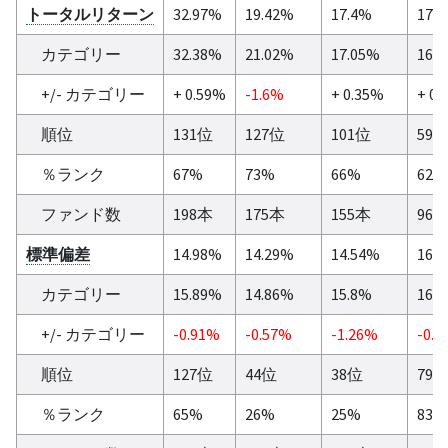
トータルリターン
32.97%
19.42%
17.4%
17.
カテゴリー
32.38%
21.02%
17.05%
16.
+/- カテゴリー
+ 0.59%
-1.6%
+ 0.35%
+ 0.
順位
131位
127位
101位
59
％ランク
67%
73%
66%
62%
ファンド数
198本
175本
155本
96
標準偏差
14.98%
14.29%
14.54%
16.
カテゴリー
15.89%
14.86%
15.8%
16.
+/- カテゴリー
-0.91%
-0.57%
-1.26%
-0.0
順位
127位
44位
38位
79
％ランク
65%
26%
25%
83%