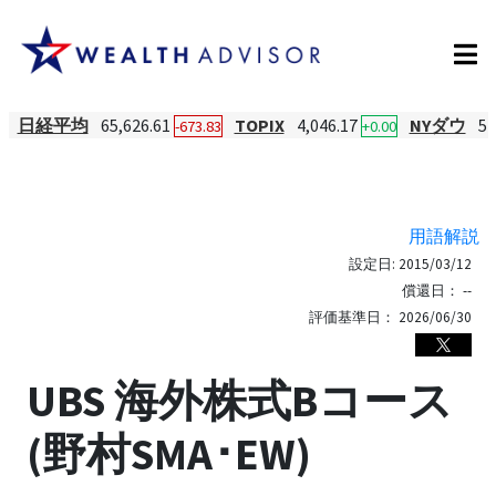
日経平均
65,626.61
TOPIX
4,046.17
NYダウ
54
-673.83
+0.00
用語解説
設定日:
2015/03/12
償還日：
--
評価基準日：
2026/06/30
UBS 海外株式Bコース
(野村SMA･EW)