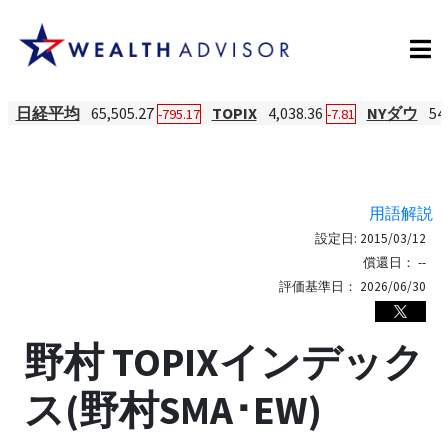
日経平均
65,505.27
TOPIX
4,038.36
NYダウ
54
-795.17
-7.81
用語解説
設定日:
2015/03/12
償還日：
--
評価基準日：
2026/06/30
野村 TOPIXインデック
ス(野村SMA･EW)