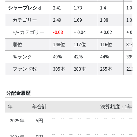
シャープレシオ
2.41
1.73
1.4
1.08
カテゴリー
2.49
1.69
1.38
1.05
+/- カテゴリー
-0.08
+ 0.04
+ 0.02
+ 0.0
順位
148位
117位
116位
81位
％ランク
49%
42%
44%
39%
ファンド数
305本
283本
265本
211
分配金履歴
年
年合計
決算頻度：1年毎
--
--
--
--
--
--
--
--
--
--
2025年
5円
--
--
--
--
--
--
--
--
--
--
--
--
--
--
--
--
--
--
--
--
2024年
5円