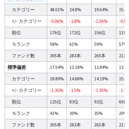
カテゴリー
48.01%
24.8%
19.64%
15.6
+/- カテゴリー
-5.06%
-1.8%
-1.56%
-0.9
順位
176位
172位
156位
119
％ランク
58%
61%
59%
57%
ファンド数
305本
283本
265本
211
標準偏差
17.54%
13.18%
12.84%
13.6
カテゴリー
18.89%
14.68%
14.19%
15.0
+/- カテゴリー
-1.35%
-1.5%
-1.35%
-1.3
順位
125位
83位
92位
60位
％ランク
41%
30%
35%
29%
ファンド数
305本
283本
265本
211