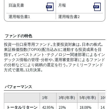
目論見書
月報
運用報告書1
運用報告書2
ファンドの特色
投資一任口座専用ファンド｡主要投資対象は､日本の株式｡
東証株価指数(TOPIX)(配当込み)に連動する投資成果を目
指す｡インベストメント･テクノロジー関連部署によるイン
デックス情報の管理･分析や､運用審査部署によるファンド
の分析などにより銘柄の選定を行う｡ファミリーファンド
方式で運用｡12月決算｡
パフォーマンス
1年
3年(年率)
5年(年率)
10年
トータルリターン
42.95%
23%
18.08%
14.7