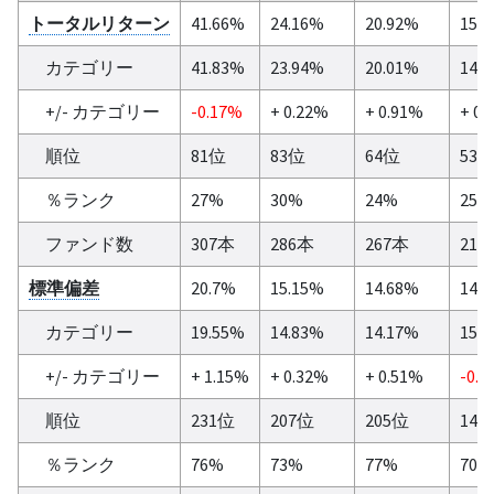
トータルリターン
41.66%
24.16%
20.92%
15.
カテゴリー
41.83%
23.94%
20.01%
14.
+/- カテゴリー
-0.17%
+ 0.22%
+ 0.91%
+ 0.
順位
81位
83位
64位
53
％ランク
27%
30%
24%
25%
ファンド数
307本
286本
267本
214
標準偏差
20.7%
15.15%
14.68%
14.
カテゴリー
19.55%
14.83%
14.17%
15%
+/- カテゴリー
+ 1.15%
+ 0.32%
+ 0.51%
-0.1
順位
231位
207位
205位
148
％ランク
76%
73%
77%
70%