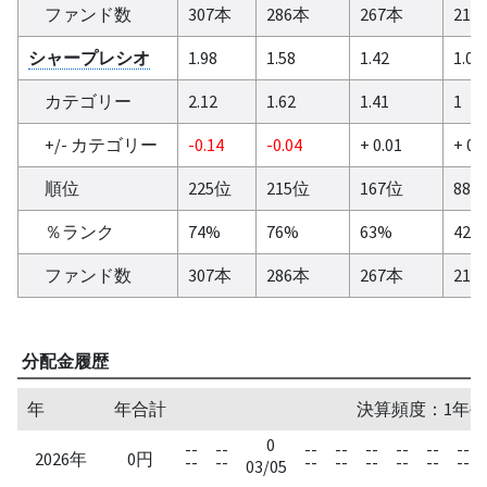
ファンド数
307本
286本
267本
214
シャープレシオ
1.98
1.58
1.42
1.03
カテゴリー
2.12
1.62
1.41
1
+/- カテゴリー
-0.14
-0.04
+ 0.01
+ 0.
順位
225位
215位
167位
88
％ランク
74%
76%
63%
42%
ファンド数
307本
286本
267本
214
分配金履歴
年
年合計
決算頻度：1年毎
0
--
--
--
--
--
--
--
--
2026年
0円
--
--
--
--
--
--
--
--
03/05