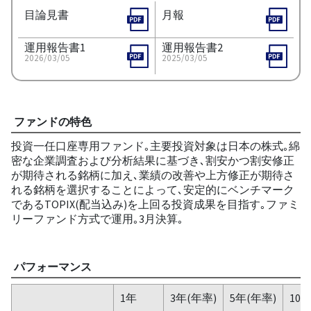
目論見書
月報
運用報告書1
運用報告書2
2026/03/05
2025/03/05
ファンドの特色
投資一任口座専用ファンド｡主要投資対象は日本の株式｡綿
密な企業調査および分析結果に基づき､割安かつ割安修正
が期待される銘柄に加え､業績の改善や上方修正が期待さ
れる銘柄を選択することによって､安定的にベンチマーク
であるTOPIX(配当込み)を上回る投資成果を目指す｡ファミ
リーファンド方式で運用｡3月決算｡
パフォーマンス
1年
3年(年率)
5年(年率)
10