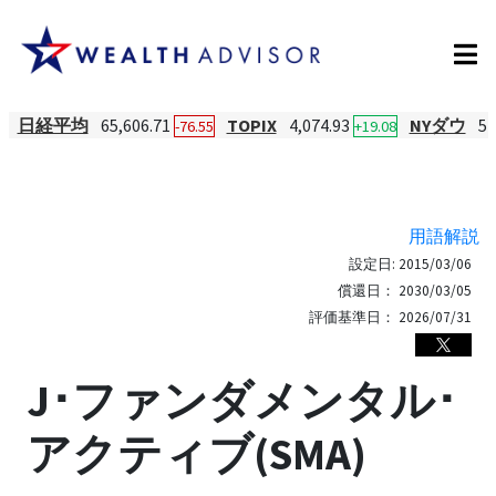
日経平均
65,606.71
TOPIX
4,074.93
NYダウ
54
-76.55
+19.08
用語解説
設定日:
2015/03/06
償還日：
2030/03/05
評価基準日：
2026/07/31
J･ファンダメンタル･
アクティブ(SMA)