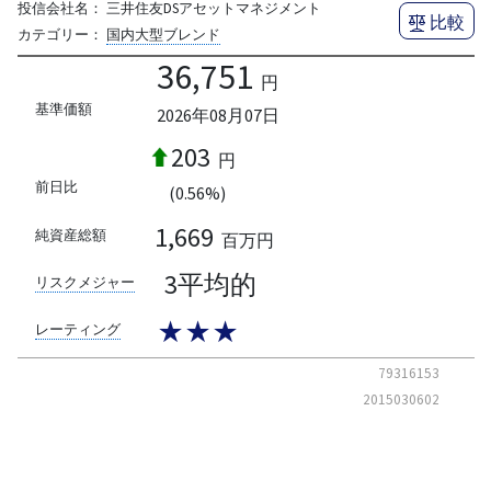
投信会社名：
三井住友DSアセットマネジメント
比較
カテゴリー：
国内大型ブレンド
36,751
円
基準価額
2026年08月07日
203
円
前日比
(0.56%)
1,669
純資産総額
百万円
3平均的
リスクメジャー
★★★
レーティング
79316153
2015030602