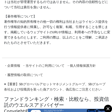
トは当社が管理運営するものではありません。その内容の信頼性などに
ついて当社は責任を負いません。
【著作権等について】
著作権等の知的所有権その他一切の権利は当社またはライセンス提供を
行う情報提供者に帰属し、許可なく複製、転載、引用することを禁じま
す。掲載しているウェブサイトのURLや情報は、利用者への予告なしに変
更できるものとします。ご利用の際は、以上のことをご理解、ご承諾さ
れたものとさせていただきます。
・
企業情報
・
当サイトのご利用について
・
個人情報保護方針
・
履歴情報の取得について
※
【重要】SBIグローバルアセットマネジメントグループ、SBIグループ
各社および役職員を装った偽アカウント、偽広告にご注意ください
ファンドランキング・検索・比較なら、投資信
託のウエルスアドバイザー
Copyright© Wealth Advisor Co., Ltd. All Rights