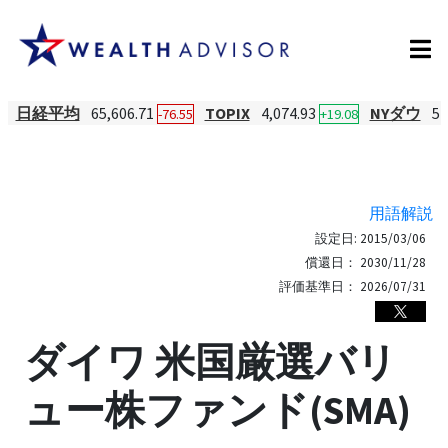
日経平均
65,606.71
TOPIX
4,074.93
NYダウ
54
-76.55
+19.08
用語解説
設定日:
2015/03/06
償還日：
2030/11/28
評価基準日：
2026/07/31
ダイワ 米国厳選バリ
ュー株ファンド(SMA)