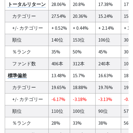
トータルリターン
28.06%
20.8%
17.38%
17.
カテゴリー
27.54%
20.36%
15.24%
15.
+/- カテゴリー
+ 0.52%
+ 0.44%
+ 2.14%
+ 1.
順位
140位
153位
106位
30
％ランク
35%
50%
45%
30%
ファンド数
406本
312本
240本
103
標準偏差
13.48%
15.7%
16.63%
18.
カテゴリー
19.65%
18.88%
19.76%
19.
+/- カテゴリー
-6.17%
-3.18%
-3.13%
-0.8
順位
110位
100位
90位
57
％ランク
28%
33%
38%
56%