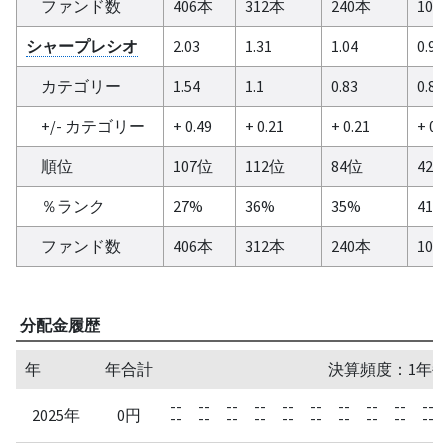
ファンド数
406本
312本
240本
103
シャープレシオ
2.03
1.31
1.04
0.95
カテゴリー
1.54
1.1
0.83
0.84
+/- カテゴリー
+ 0.49
+ 0.21
+ 0.21
+ 0.
順位
107位
112位
84位
42
％ランク
27%
36%
35%
41%
ファンド数
406本
312本
240本
103
分配金履歴
年
年合計
決算頻度：1年毎
--
--
--
--
--
--
--
--
--
--
2025年
0円
--
--
--
--
--
--
--
--
--
--