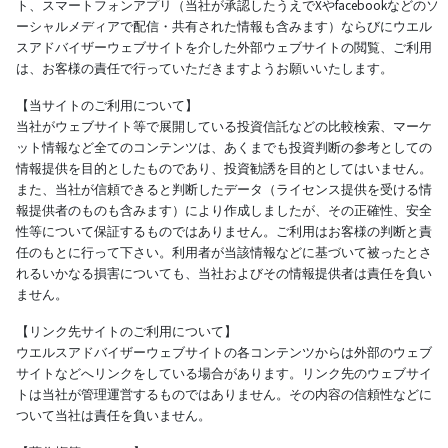
ト、スマートフォンアプリ（当社が承認したうえでXやfacebookなどのソ
ーシャルメディアで配信・共有された情報も含みます）ならびにウエル
スアドバイザーウェブサイトを介した外部ウェブサイトの閲覧、ご利用
は、お客様の責任で行っていただきますようお願いいたします。
【当サイトのご利用について】
当社がウェブサイト等で展開している投資信託などの比較検索、マーケ
ット情報など全てのコンテンツは、あくまでも投資判断の参考としての
情報提供を目的としたものであり、投資勧誘を目的としてはいません。
また、当社が信頼できると判断したデータ（ライセンス提供を受ける情
報提供者のものも含みます）により作成しましたが、その正確性、安全
性等について保証するものではありません。ご利用はお客様の判断と責
任のもとに行って下さい。利用者が当該情報などに基づいて被ったとさ
れるいかなる損害についても、当社およびその情報提供者は責任を負い
ません。
【リンク先サイトのご利用について】
ウエルスアドバイザーウェブサイトの各コンテンツからは外部のウェブ
サイトなどへリンクをしている場合があります。リンク先のウェブサイ
トは当社が管理運営するものではありません。その内容の信頼性などに
ついて当社は責任を負いません。