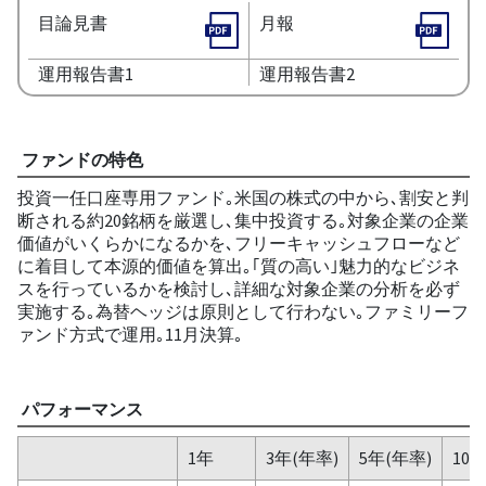
目論見書
月報
運用報告書1
運用報告書2
ファンドの特色
投資一任口座専用ファンド｡米国の株式の中から､割安と判
断される約20銘柄を厳選し､集中投資する｡対象企業の企業
価値がいくらかになるかを､フリーキャッシュフローなど
に着目して本源的価値を算出｡｢質の高い｣魅力的なビジネ
スを行っているかを検討し､詳細な対象企業の分析を必ず
実施する｡為替ヘッジは原則として行わない｡ファミリーフ
ァンド方式で運用｡11月決算｡
パフォーマンス
1年
3年(年率)
5年(年率)
10