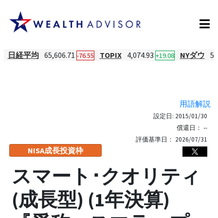
日経平均
65,606.71
TOPIX
4,074.93
NYダウ
54
-76.55
+19.08
用語解説
設定日:
2015/01/30
償還日：
--
評価基準日：
2026/07/31
NISA成長投資枠
スマート･クオリティ
(成長型) (1年決算)