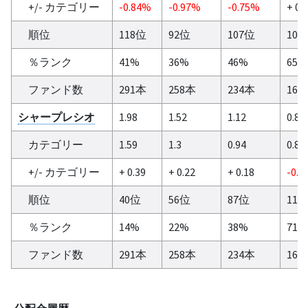
+/- カテゴリー
-0.84%
-0.97%
-0.75%
+ 0.
順位
118位
92位
107位
106
％ランク
41%
36%
46%
65%
ファンド数
291本
258本
234本
165
シャープレシオ
1.98
1.52
1.12
0.82
カテゴリー
1.59
1.3
0.94
0.86
+/- カテゴリー
+ 0.39
+ 0.22
+ 0.18
-0.0
順位
40位
56位
87位
116
％ランク
14%
22%
38%
71%
ファンド数
291本
258本
234本
165