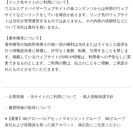
【リンク先サイトのご利用について】
ウエルスアドバイザーウェブサイトの各コンテンツからは外部のウェブ
サイトなどへリンクをしている場合があります。リンク先のウェブサイ
トは当社が管理運営するものではありません。その内容の信頼性などに
ついて当社は責任を負いません。
【著作権等について】
著作権等の知的所有権その他一切の権利は当社またはライセンス提供を
行う情報提供者に帰属し、許可なく複製、転載、引用することを禁じま
す。掲載しているウェブサイトのURLや情報は、利用者への予告なしに変
更できるものとします。ご利用の際は、以上のことをご理解、ご承諾さ
れたものとさせていただきます。
・
企業情報
・
当サイトのご利用について
・
個人情報保護方針
・
履歴情報の取得について
※
【重要】SBIグローバルアセットマネジメントグループ、SBIグループ
各社および役職員を装った偽アカウント、偽広告にご注意ください