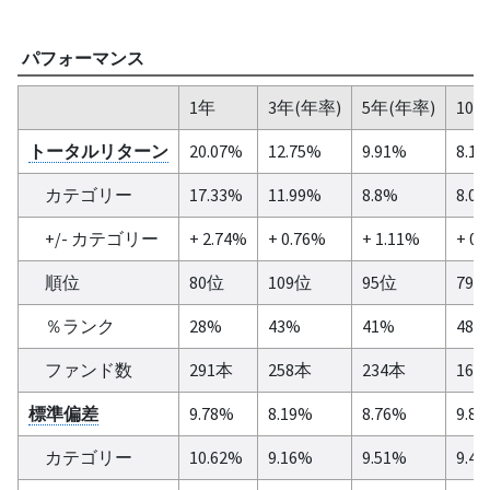
パフォーマンス
1年
3年(年率)
5年(年率)
10
トータルリターン
20.07%
12.75%
9.91%
8.1
カテゴリー
17.33%
11.99%
8.8%
8.0
+/- カテゴリー
+ 2.74%
+ 0.76%
+ 1.11%
+ 0.
順位
80位
109位
95位
79
％ランク
28%
43%
41%
48%
ファンド数
291本
258本
234本
165
標準偏差
9.78%
8.19%
8.76%
9.8
カテゴリー
10.62%
9.16%
9.51%
9.4