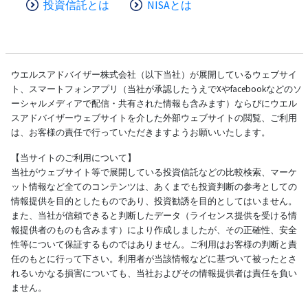
投資信託とは
NISAとは
ウエルスアドバイザー株式会社（以下当社）が展開しているウェブサイ
ト、スマートフォンアプリ（当社が承認したうえでXやfacebookなどのソ
ーシャルメディアで配信・共有された情報も含みます）ならびにウエル
スアドバイザーウェブサイトを介した外部ウェブサイトの閲覧、ご利用
は、お客様の責任で行っていただきますようお願いいたします。
【当サイトのご利用について】
当社がウェブサイト等で展開している投資信託などの比較検索、マーケ
ット情報など全てのコンテンツは、あくまでも投資判断の参考としての
情報提供を目的としたものであり、投資勧誘を目的としてはいません。
また、当社が信頼できると判断したデータ（ライセンス提供を受ける情
報提供者のものも含みます）により作成しましたが、その正確性、安全
性等について保証するものではありません。ご利用はお客様の判断と責
任のもとに行って下さい。利用者が当該情報などに基づいて被ったとさ
れるいかなる損害についても、当社およびその情報提供者は責任を負い
ません。