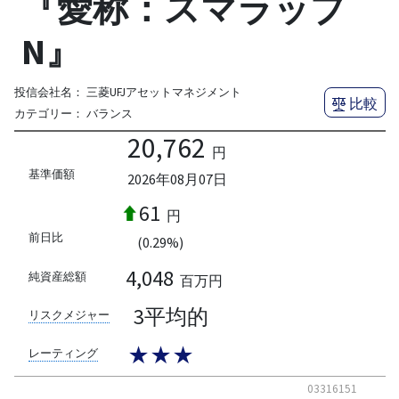
『愛称：スマラップ
N』
投信会社名：
三菱UFJアセットマネジメント
比較
カテゴリー：
バランス
20,762
円
基準価額
2026年08月07日
61
円
前日比
(0.29%)
4,048
純資産総額
百万円
3平均的
リスクメジャー
★★★
レーティング
03316151