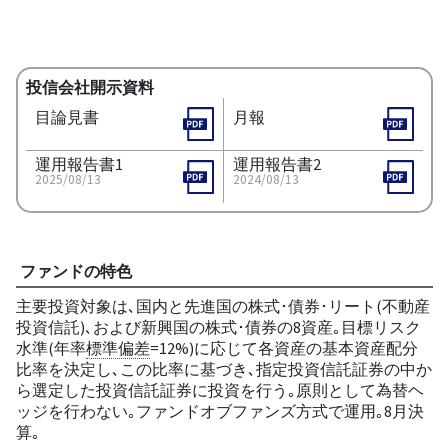
投信会社開示資料
目論見書
月報
運用報告書1
運用報告書2
2025/08/13
2024/08/13
ファンドの特色
主要投資対象は､国内と先進国の株式･債券･リート(不動産
投資信託)､および新興国の株式･債券の8資産｡目標リスク
水準(年率
標準偏差
=12%)に応じて各資産の基本資産配分
比率を決定し､この比率に基づき､指定投資信託証券の中か
ら選定した投資信託証券に投資を行う｡原則として為替ヘ
ッジを行わない｡ファンドオブファンズ方式で運用｡8月決
算｡