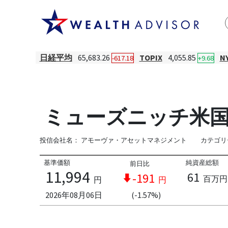
日経平均
65,683.26
TOPIX
4,055.85
N
-617.18
+9.68
ミューズニッチ米国B
投信会社名：
アモーヴァ・アセットマネジメント
カテゴリ
基準価額
純資産総額
前日比
11,994
61
-191
百万円
円
円
2026年08月06日
(-1.57%)