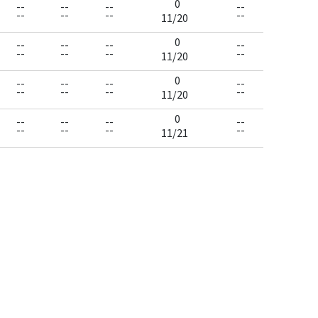
0
--
--
--
--
--
--
--
--
11/20
0
--
--
--
--
--
--
--
--
11/20
0
--
--
--
--
--
--
--
--
11/20
0
--
--
--
--
--
--
--
--
11/21