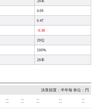
29本
0.09
0.47
-0.38
29位
100%
29本
決算頻度：半年毎 単位：円
--
--
--
--
--
--
--
--
--
--