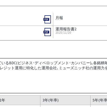
月報
運用報告書2
2025/11/20
いるBDC(ビジネス･ディベロップメント･カンパニー)｡各銘
クレジット運用に特化した運用会社､ミューズニッチ社の運用力
1年
3年(年率)
5年(年率