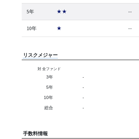
5年
★★
--
10年
★
--
リスクメジャー
対 全ファンド
3年
-
5年
-
10年
-
総合
-
手数料情報