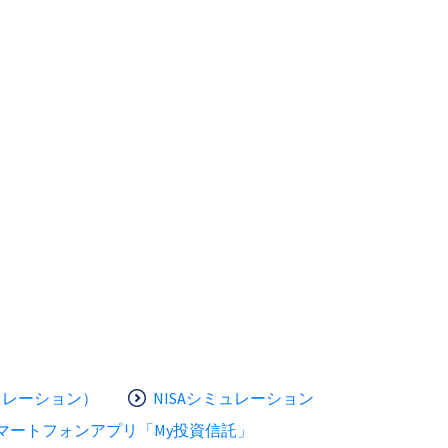
ュレーション）
NISAシミュレーション
マートフォンアプリ「My投資信託」