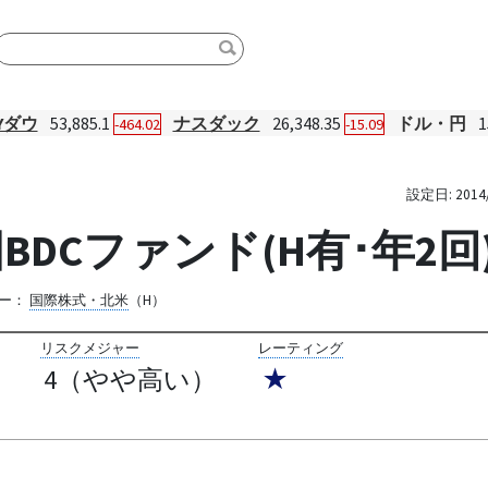
Yダウ
53,885.1
ナスダック
26,348.35
ドル・円
1
-464.02
-15.09
設定日:
2014
DCファンド(H有･年2回
ー：
国際株式・北米
（H）
リスクメジャー
レーティング
4（やや高い）
★