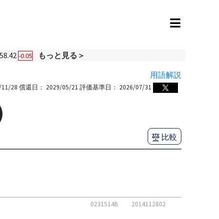
58.42
もっと見る＞
-0.05
用語解説
/11/28
償還日：
2029/05/21
評価基準日：
2026/07/31
)
比較
0231514B
2014112802