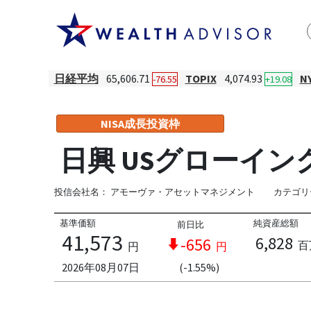
日経平均
65,606.71
TOPIX
4,074.93
N
-76.55
+19.08
NISA成長投資枠
日興 USグローイ
投信会社名：
アモーヴァ・アセットマネジメント
カテゴリ
基準価額
純資産総額
前日比
41,573
6,828
-656
百
円
円
2026年08月07日
(-1.55%)