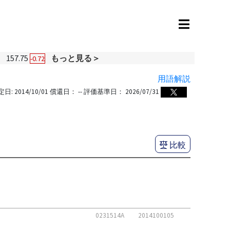
円
157.75
もっと見る＞
-0.72
用語解説
定日:
2014/10/01
償還日：
--
評価基準日：
2026/07/31
比較
0231514A
2014100105