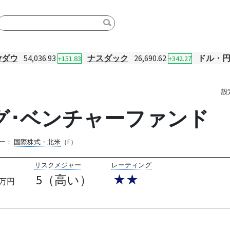
Yダウ
54,036.93
ナスダック
26,690.62
ドル・
+151.83
+342.27
設
ング･ベンチャーファンド
ー：
国際株式・北米
（F）
リスクメジャー
レーティング
5（高い）
★★
万円