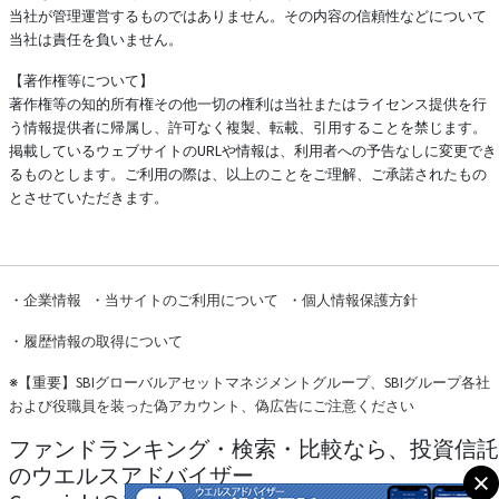
当社が管理運営するものではありません。その内容の信頼性などについて
当社は責任を負いません。
【著作権等について】
著作権等の知的所有権その他一切の権利は当社またはライセンス提供を行
う情報提供者に帰属し、許可なく複製、転載、引用することを禁じます。
掲載しているウェブサイトのURLや情報は、利用者への予告なしに変更でき
るものとします。ご利用の際は、以上のことをご理解、ご承諾されたもの
とさせていただきます。
・
企業情報
・
当サイトのご利用について
・
個人情報保護方針
・
履歴情報の取得について
※
【重要】SBIグローバルアセットマネジメントグループ、SBIグループ各社
および役職員を装った偽アカウント、偽広告にご注意ください
ファンドランキング・検索・比較なら、投資信託
のウエルスアドバイザー