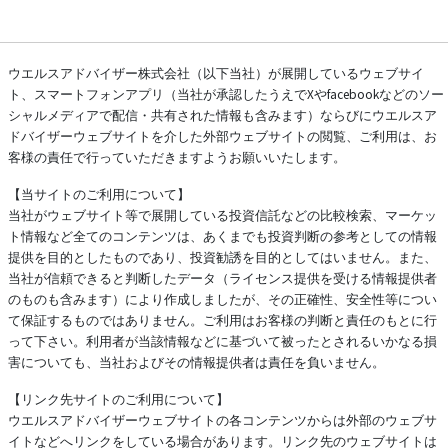
ウエルスアドバイザー株式会社（以下当社）が展開しているウェブサイ
ト、スマートフォンアプリ（当社が承認したうえでXやfacebookなどのソー
シャルメディアで配信・共有された情報も含みます）ならびにウエルスア
ドバイザーウェブサイトを介した外部ウェブサイトの閲覧、ご利用は、お
客様の責任で行っていただきますようお願いいたします。
【当サイトのご利用について】
当社がウェブサイト等で展開している投資信託などの比較検索、マーケッ
ト情報など全てのコンテンツは、あくまでも投資判断の参考としての情報
提供を目的としたものであり、投資勧誘を目的としてはいません。また、
当社が信頼できると判断したデータ（ライセンス提供を受ける情報提供者
のものも含みます）により作成しましたが、その正確性、安全性等につい
て保証するものではありません。ご利用はお客様の判断と責任のもとに行
って下さい。利用者が当該情報などに基づいて被ったとされるいかなる損
害についても、当社およびその情報提供者は責任を負いません。
【リンク先サイトのご利用について】
ウエルスアドバイザーウェブサイトの各コンテンツからは外部のウェブサ
イトなどへリンクをしている場合があります。リンク先のウェブサイトは