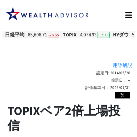
日経平均
65,606.71
TOPIX
4,074.93
NYダウ
54
-76.55
+19.08
用語解説
設定日:
2014/05/28
償還日：
--
評価基準日：
2026/07/31
TOPIXベア2倍上場投
信