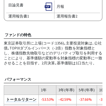
目論見書
月報
運用報告書1
運用報告書2
ファンドの特色
東京証券取引所に上場(コード:1356)｡主要投資対象は､公社
債｡TOPIXダブルインバース（-2倍）指数を対象指標と
し、株価指数先物取引などのデリバティブ取引を利用する
ことにより、基準価額の変動率を対象指標の変動率に一致
させることを目指す。2月決算｡基準価額は1口当たり。
パフォーマンス
1年
3年(年率)
5年(年率)
10
トータルリターン
-53.53%
-42.59%
-37.66%
-31