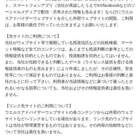
ト、スマートフォンアプリ（当社が承認したうえでXやfacebookなどのソ
ーシャルメディアで配信・共有された情報も含みます）ならびにウエル
スアドバイザーウェブサイトを介した外部ウェブサイトの閲覧、ご利用
は、お客様の責任で行っていただきますようお願いいたします。
【当サイトのご利用について】
当社がウェブサイト等で展開している投資信託などの比較検索、マーケ
ット情報など全てのコンテンツは、あくまでも投資判断の参考としての
情報提供を目的としたものであり、投資勧誘を目的としてはいません。
また、当社が信頼できると判断したデータ（ライセンス提供を受ける情
報提供者のものも含みます）により作成しましたが、その正確性、安全
性等について保証するものではありません。ご利用はお客様の判断と責
任のもとに行って下さい。利用者が当該情報などに基づいて被ったとさ
れるいかなる損害についても、当社およびその情報提供者は責任を負い
ません。
【リンク先サイトのご利用について】
ウエルスアドバイザーウェブサイトの各コンテンツからは外部のウェブ
サイトなどへリンクをしている場合があります。リンク先のウェブサイ
トは当社が管理運営するものではありません。その内容の信頼性などに
ついて当社は責任を負いません。