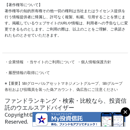
【著作権等について】
著作権等の知的所有権その他一切の権利は当社またはライセンス提供を
行う情報提供者に帰属し、許可なく複製、転載、引用することを禁じま
す。掲載しているウェブサイトのURLや情報は、利用者への予告なしに変
更できるものとします。ご利用の際は、以上のことをご理解、ご承諾さ
れたものとさせていただきます。
・
企業情報
・
当サイトのご利用について
・
個人情報保護方針
・
履歴情報の取得について
※
【重要】SBIグローバルアセットマネジメントグループ、SBIグループ
各社および役職員を装った偽アカウント、偽広告にご注意ください
ファンドランキング・検索・比較なら、投資信
託のウエルスアドバイザー
Copyright© Wealth Advisor Co., Ltd. All Rights
Reserved.