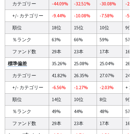
カテゴリー
-44.09%
-32.51%
-30.08%
-26
+/- カテゴリー
-9.44%
-10.08%
-7.58%
-5.
順位
18位
15位
10位
9位
％ランク
63%
66%
59%
57
ファンド数
29本
23本
17本
16
標準偏差
35.26%
25.08%
25.04%
26.
カテゴリー
41.82%
26.35%
27.07%
24.
+/- カテゴリー
-6.56%
-1.27%
-2.03%
+ 2
順位
14位
10位
8位
9位
％ランク
49%
44%
48%
57
ファンド数
29本
23本
17本
16