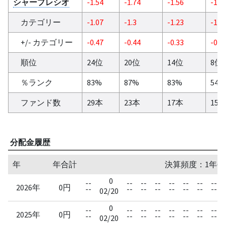
シャープレシオ
-1.54
-1.74
-1.56
-1.3
カテゴリー
-1.07
-1.3
-1.23
-1.2
+/- カテゴリー
-0.47
-0.44
-0.33
-0.0
順位
24位
20位
14位
8位
％ランク
83%
87%
83%
54
ファンド数
29本
23本
17本
15
分配金履歴
年
年合計
決算頻度：1年毎
0
--
--
--
--
--
--
--
--
2026年
0円
--
--
--
--
--
--
--
--
02/20
0
--
--
--
--
--
--
--
--
2025年
0円
--
--
--
--
--
--
--
--
02/20