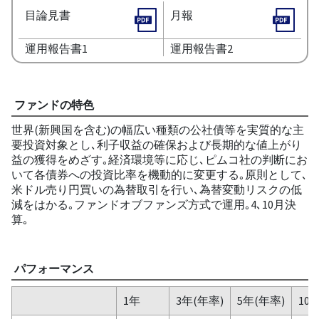
目論見書
月報
運用報告書1
運用報告書2
ファンドの特色
世界(新興国を含む)の幅広い種類の公社債等を実質的な主
要投資対象とし､利子収益の確保および長期的な値上がり
益の獲得をめざす｡経済環境等に応じ､ピムコ社の判断にお
いて各債券への投資比率を機動的に変更する｡原則として､
米ドル売り円買いの為替取引を行い､為替変動リスクの低
減をはかる｡ファンドオブファンズ方式で運用｡4､10月決
算｡
パフォーマンス
1年
3年(年率)
5年(年率)
10