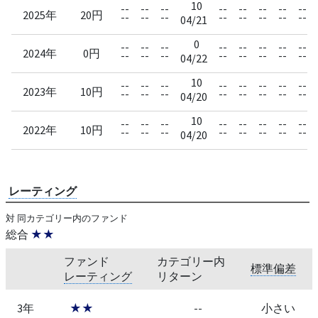
10
--
--
--
--
--
--
--
--
2025年
20円
--
--
--
--
--
--
--
--
04/21
0
--
--
--
--
--
--
--
--
2024年
0円
--
--
--
--
--
--
--
--
04/22
10
--
--
--
--
--
--
--
--
2023年
10円
--
--
--
--
--
--
--
--
04/20
10
--
--
--
--
--
--
--
--
2022年
10円
--
--
--
--
--
--
--
--
04/20
レーティング
対 同カテゴリー内のファンド
総合
★★
ファンド
カテゴリー内
標準偏差
レーティング
リターン
3年
★★
--
小さい