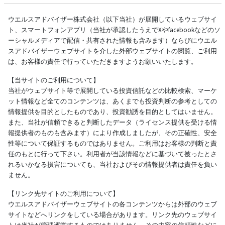
ウエルスアドバイザー株式会社（以下当社）が展開しているウェブサイ
ト、スマートフォンアプリ（当社が承認したうえでXやfacebookなどのソ
ーシャルメディアで配信・共有された情報も含みます）ならびにウエル
スアドバイザーウェブサイトを介した外部ウェブサイトの閲覧、ご利用
は、お客様の責任で行っていただきますようお願いいたします。
【当サイトのご利用について】
当社がウェブサイト等で展開している投資信託などの比較検索、マーケ
ット情報など全てのコンテンツは、あくまでも投資判断の参考としての
情報提供を目的としたものであり、投資勧誘を目的としてはいません。
また、当社が信頼できると判断したデータ（ライセンス提供を受ける情
報提供者のものも含みます）により作成しましたが、その正確性、安全
性等について保証するものではありません。ご利用はお客様の判断と責
任のもとに行って下さい。利用者が当該情報などに基づいて被ったとさ
れるいかなる損害についても、当社およびその情報提供者は責任を負い
ません。
【リンク先サイトのご利用について】
ウエルスアドバイザーウェブサイトの各コンテンツからは外部のウェブ
サイトなどへリンクをしている場合があります。リンク先のウェブサイ