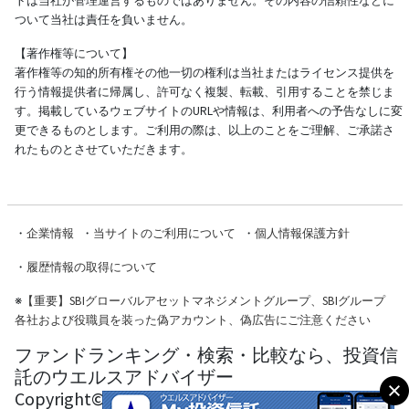
トは当社が管理運営するものではありません。その内容の信頼性などに
ついて当社は責任を負いません。
【著作権等について】
著作権等の知的所有権その他一切の権利は当社またはライセンス提供を
行う情報提供者に帰属し、許可なく複製、転載、引用することを禁じま
す。掲載しているウェブサイトのURLや情報は、利用者への予告なしに変
更できるものとします。ご利用の際は、以上のことをご理解、ご承諾さ
れたものとさせていただきます。
・
企業情報
・
当サイトのご利用について
・
個人情報保護方針
・
履歴情報の取得について
※
【重要】SBIグローバルアセットマネジメントグループ、SBIグループ
各社および役職員を装った偽アカウント、偽広告にご注意ください
ファンドランキング・検索・比較なら、投資信
託のウエルスアドバイザー
Copyright© Wealth Advisor Co., Ltd. All Rights