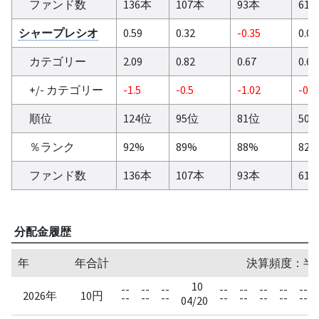
ファンド数
136本
107本
93本
61
シャープレシオ
0.59
0.32
-0.35
0.06
カテゴリー
2.09
0.82
0.67
0.61
+/- カテゴリー
-1.5
-0.5
-1.02
-0.5
順位
124位
95位
81位
50
％ランク
92%
89%
88%
82
ファンド数
136本
107本
93本
61
分配金履歴
年
年合計
決算頻度：半
10
--
--
--
--
--
--
--
--
2026年
10円
--
--
--
--
--
--
--
--
04/20