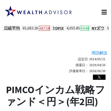
日経平均
65,683.26
TOPIX
4,055.85
NYダウ
54
-617.18
+9.68
用語解説
設定日:
2014/05/21
償還日：
2029/04/20
評価基準日：
2026/06/30
PIMCOインカム戦略フ
ァンド＜円＞(年2回)