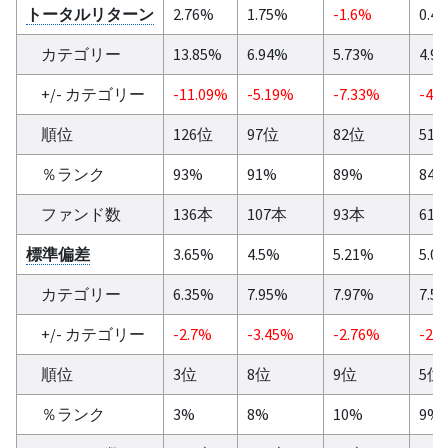
トータルリターン
2.76%
1.75%
-1.6%
0.4
カテゴリー
13.85%
6.94%
5.73%
4.9
+/- カテゴリー
-11.09%
-5.19%
-7.33%
-4.
順位
126位
97位
82位
51
％ランク
93%
91%
89%
84
ファンド数
136本
107本
93本
61
標準偏差
3.65%
4.5%
5.21%
5.0
カテゴリー
6.35%
7.95%
7.97%
7.5
+/- カテゴリー
-2.7%
-3.45%
-2.76%
-2.
順位
3位
8位
9位
5位
％ランク
3%
8%
10%
9%