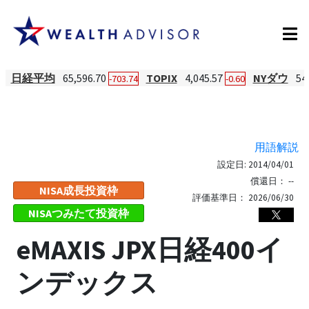
日経平均
65,596.70
TOPIX
4,045.57
NYダウ
54
-703.74
-0.60
用語解説
設定日:
2014/04/01
償還日：
--
NISA成長投資枠
評価基準日：
2026/06/30
NISAつみたて投資枠
eMAXIS JPX日経400イ
ンデックス