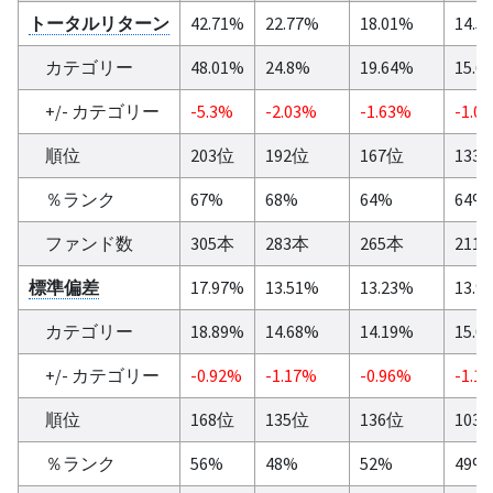
トータルリターン
42.71%
22.77%
18.01%
14.5
カテゴリー
48.01%
24.8%
19.64%
15.6
+/- カテゴリー
-5.3%
-2.03%
-1.63%
-1.0
順位
203位
192位
167位
133
％ランク
67%
68%
64%
64%
ファンド数
305本
283本
265本
211
標準偏差
17.97%
13.51%
13.23%
13.9
カテゴリー
18.89%
14.68%
14.19%
15.0
+/- カテゴリー
-0.92%
-1.17%
-0.96%
-1.1
順位
168位
135位
136位
103
％ランク
56%
48%
52%
49%