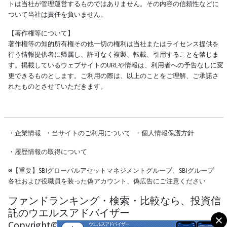
トは当社が管理運営するものではありません。その内容の信頼性などに
ついて当社は責任を負いません。
【著作権等について】
著作権等の知的所有権その他一切の権利は当社またはライセンス提供を
行う情報提供者に帰属し、許可なく複製、転載、引用することを禁じま
す。掲載しているウェブサイトのURLや情報は、利用者への予告なしに変
更できるものとします。ご利用の際は、以上のことをご理解、ご承諾さ
れたものとさせていただきます。
・
企業情報
・
当サイトのご利用について
・
個人情報保護方針
・
履歴情報の取得について
※
【重要】SBIグローバルアセットマネジメントグループ、SBIグループ
各社および役職員を装った偽アカウント、偽広告にご注意ください
ファンドランキング・検索・比較なら、投資信
託のウエルスアドバイザー
Copyright© Wealth Advisor Co., Ltd. All Rights