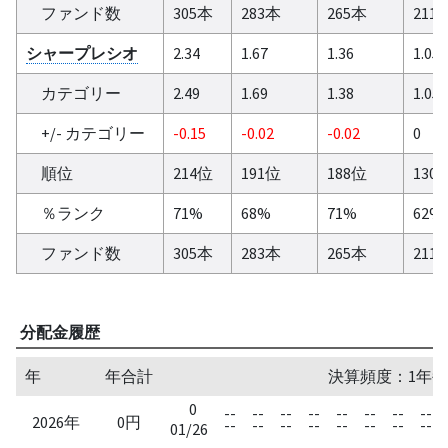
ファンド数
305本
283本
265本
211
シャープレシオ
2.34
1.67
1.36
1.05
カテゴリー
2.49
1.69
1.38
1.05
+/- カテゴリー
-0.15
-0.02
-0.02
0
順位
214位
191位
188位
130
％ランク
71%
68%
71%
62%
ファンド数
305本
283本
265本
211
分配金履歴
年
年合計
決算頻度：1年毎
0
--
--
--
--
--
--
--
--
2026年
0円
--
--
--
--
--
--
--
--
01/26