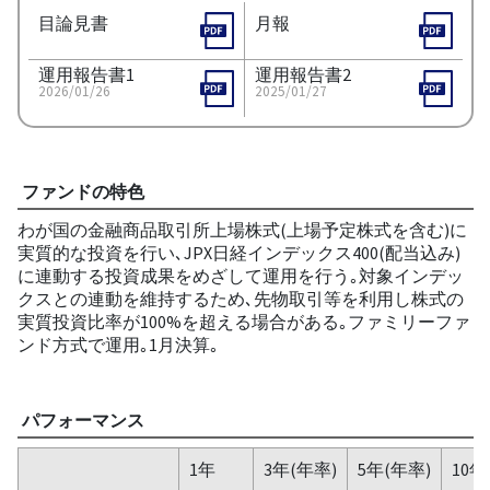
目論見書
月報
運用報告書1
運用報告書2
2026/01/26
2025/01/27
ファンドの特色
わが国の金融商品取引所上場株式(上場予定株式を含む)に
実質的な投資を行い､JPX日経インデックス400(配当込み)
に連動する投資成果をめざして運用を行う｡対象インデッ
クスとの連動を維持するため､先物取引等を利用し株式の
実質投資比率が100%を超える場合がある｡ファミリーファ
ンド方式で運用｡1月決算｡
パフォーマンス
1年
3年(年率)
5年(年率)
10年