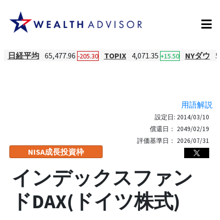
日経平均
65,477.96
TOPIX
4,071.35
NYダウ
5
-205.30
+15.50
用語解説
設定日:
2014/03/10
償還日：
2049/02/19
評価基準日：
2026/07/31
NISA成長投資枠
インデックスファン
ドDAX(ドイツ株式)