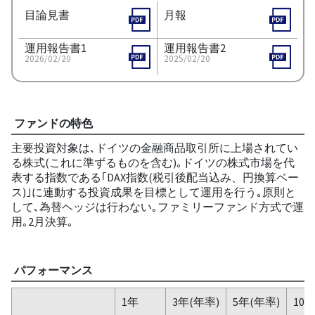
目論見書
月報
運用報告書1
運用報告書2
2026/02/20
2025/02/20
ファンドの特色
主要投資対象は､ドイツの金融商品取引所に上場されてい
る株式(これに準ずるものを含む)｡ドイツの株式市場を代
表する指数である｢DAX指数(税引後配当込み、円換算ベー
ス)｣に連動する投資成果を目標として運用を行う｡原則と
して､為替ヘッジは行わない｡ファミリーファンド方式で運
用｡2月決算｡
パフォーマンス
1年
3年(年率)
5年(年率)
10