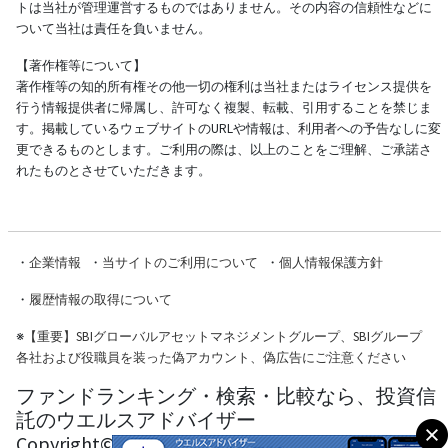
トは当社が管理運営するものではありません。その内容の信頼性などに
ついて当社は責任を負いません。
【著作権等について】
著作権等の知的所有権その他一切の権利は当社またはライセンス提供を
行う情報提供者に帰属し、許可なく複製、転載、引用することを禁じま
す。掲載しているウェブサイトのURLや情報は、利用者への予告なしに変
更できるものとします。ご利用の際は、以上のことをご理解、ご承諾さ
れたものとさせていただきます。
・
企業情報
・
当サイトのご利用について
・
個人情報保護方針
・
履歴情報の取得について
※
【重要】SBIグローバルアセットマネジメントグループ、SBIグループ
各社および役職員を装った偽アカウント、偽広告にご注意ください
ファンドランキング・検索・比較なら、投資信
託のウエルスアドバイザー
Copyright© Wealth Advisor Co., Ltd. All Rights