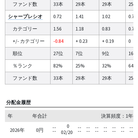
ファンド数
33本
29本
29本
25
シャープレシオ
0.72
1.41
1.02
0.7
カテゴリー
1.56
1.18
0.83
0.7
+/- カテゴリー
-0.84
+ 0.23
+ 0.19
0
順位
27位
7位
9位
16
％ランク
82%
25%
32%
64%
ファンド数
33本
29本
29本
25
分配金履歴
年
年合計
決算頻度：1年毎
0
--
--
--
--
--
--
--
--
2026年
0円
--
--
--
--
--
--
--
--
02/20