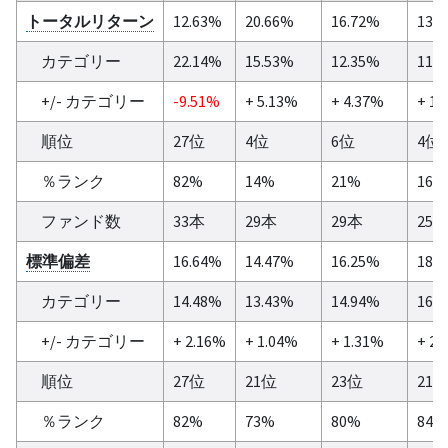
トータルリターン
12.63%
20.66%
16.72%
13.
カテゴリー
22.14%
15.53%
12.35%
11.
+/- カテゴリー
-9.51%
+ 5.13%
+ 4.37%
+ 1.
順位
27位
4位
6位
4位
％ランク
82%
14%
21%
16%
ファンド数
33本
29本
29本
25
標準偏差
16.64%
14.47%
16.25%
18.
カテゴリー
14.48%
13.43%
14.94%
16.
+/- カテゴリー
+ 2.16%
+ 1.04%
+ 1.31%
+ 2.
順位
27位
21位
23位
21
％ランク
82%
73%
80%
84%