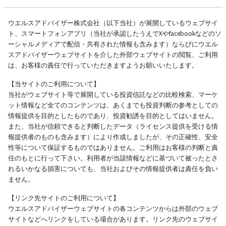
ウエルスアドバイザー株式会社（以下当社）が展開しているウェブサイ
ト、スマートフォンアプリ（当社が承認したうえでXやfacebookなどのソ
ーシャルメディアで配信・共有された情報も含みます）ならびにウエル
スアドバイザーウェブサイトを介した外部ウェブサイトの閲覧、ご利用
は、お客様の責任で行っていただきますようお願いいたします。
【当サイトのご利用について】
当社がウェブサイト等で展開している投資信託などの比較検索、マーケ
ット情報など全てのコンテンツは、あくまでも投資判断の参考としての
情報提供を目的としたものであり、投資勧誘を目的としてはいません。
また、当社が信頼できると判断したデータ（ライセンス提供を受ける情
報提供者のものも含みます）により作成しましたが、その正確性、安全
性等について保証するものではありません。ご利用はお客様の判断と責
任のもとに行って下さい。利用者が当該情報などに基づいて被ったとさ
れるいかなる損害についても、当社およびその情報提供者は責任を負い
ません。
【リンク先サイトのご利用について】
ウエルスアドバイザーウェブサイトの各コンテンツからは外部のウェブ
サイトなどへリンクをしている場合があります。リンク先のウェブサイ